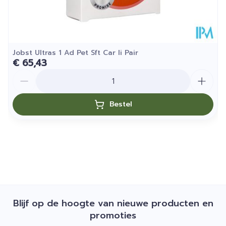
uit de omgevouwde positie te brengen.
Zorg daarna voor een gelijke verdeling van de
kous door te masseren met twee handen totdat
de kous past zonder dat er plooien worden
Jobst Ultras 1 Ad Pet Sft Car Ii Pair
€ 65,43
gevormd. Bij deze stap wordt aanbevolen om
Aantal
rubberen handschoenen te dragen.
Bestel
Blijf op de hoogte van nieuwe producten en
promoties