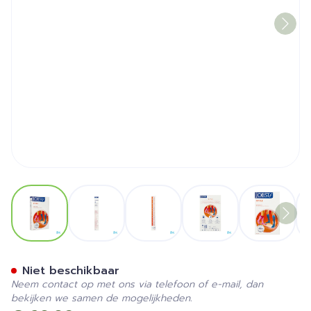
View larger image
View larger image
View larger image
View larger image
View la
Jobst Style 15-20 Ad Xlfc Pi
Niet beschikbaar
Neem contact op met ons via telefoon of e-mail, dan
bekijken we samen de mogelijkheden.