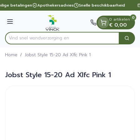
Dia 1 van 1
Ga naar de inhoud
ilige betalingen
Apothekersadvies
Snelle beschikbaarheid
0
0 artikelen
Menu
€ 0,00
Vind snel wondverzo
Zoek
Product, merk, categorie...
Home
/
Jobst Style 15-20 Ad Xlfc Pink 1
Jobst Style 15-20 Ad Xlfc Pink 1