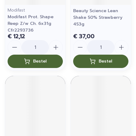
Modifast
Beauty Science Lean
Modifast Prot. Shape
Shake 50% Strawberry
Reep Z/w Ch. 6x31g
453g
Cfr2293736
€ 12,12
€ 37,00
Aantal
Aantal
Bestel
Bestel