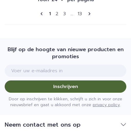
Pagina's
U lees momenteel pagina
Pagina
Pagina
Pagina
1
2
3
...
13
Blijf op de hoogte van nieuwe producten en
promoties
E-mail adres
Inschrijven
Door op inschrijven te klikken, schrijft u zich in voor onze
nieuwsbrief en gaat u akkoord met onze
privacy policy
.
Neem contact met ons op