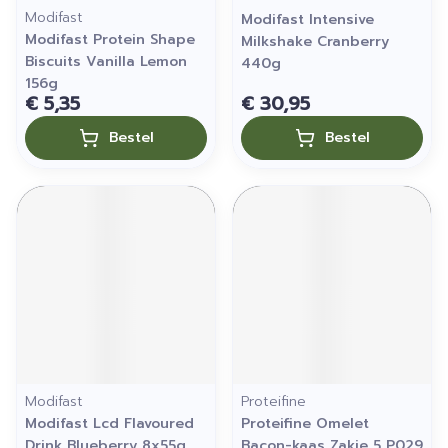
Modifast
Modifast Intensive
Modifast Protein Shape
Milkshake Cranberry
Biscuits Vanilla Lemon
440g
156g
€ 5,35
€ 30,95
Bestel
Bestel
Modifast
Proteifine
Modifast Lcd Flavoured
Proteifine Omelet
Drink Blueberry 8x55g
Bacon-kaas Zakje 5 P029