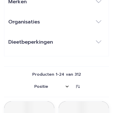
Merken
filter
Organisaties
filter
Dieetbeperkingen
filter
Producten
1
-
24
van
312
Sorteer op: