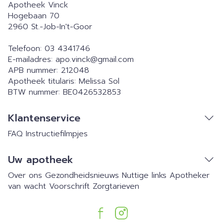
Apotheek Vinck
Hogebaan 70
2960
St.-Job-In't-Goor
Telefoon:
03 4341746
E-mailadres:
apo.vinck@
gmail.com
APB nummer:
212048
Apotheek titularis:
Melissa Sol
BTW nummer:
BE0426532853
Klantenservice
FAQ
Instructiefilmpjes
Uw apotheek
Over ons
Gezondheidsnieuws
Nuttige links
Apotheker
van wacht
Voorschrift
Zorgtarieven