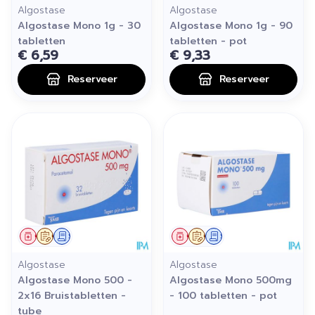
Algostase
Algostase
Algostase Mono 1g - 30
Algostase Mono 1g - 90
tabletten
tabletten - pot
€ 6,59
€ 9,33
Reserveer
Reserveer
Geneesmiddel
Op voorschrift
Schriftelijke aanvraag
Geneesmiddel
Op voorschrift
Schriftelijke aanvraag
Algostase
Algostase
Algostase Mono 500 -
Algostase Mono 500mg
2x16 Bruistabletten -
- 100 tabletten - pot
tube