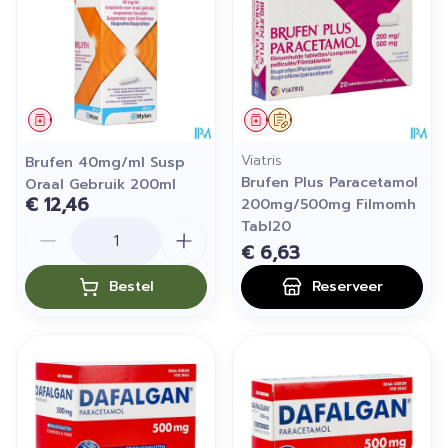
Geneesmiddel
Geneesmiddel
Op voorschrift
Viatris
Brufen 40mg/ml Susp
Brufen Plus Paracetamol
Oraal Gebruik 200ml
€ 12,46
200mg/500mg Filmomh
Aantal
Tabl20
€ 6,63
Bestel
Reserveer