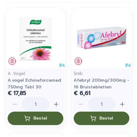
Geneesmiddel
Geneesmiddel
A. Vogel
Smb
A.vogel Echinaforcemed
Afebryl 200mg/300mg -
750mg Tabl 30
16 Bruistabletten
€ 17,85
€ 6,61
Aantal
Aantal
Bestel
Bestel