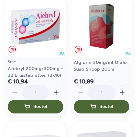
Geneesmiddel
Geneesmiddel
Smb
Algidrin 20mg/ml Orale
Afebryl 200mg/300mg -
Susp Siroop 200ml
32 Bruistabletten (2x16)
€ 10,94
€ 10,89
Aantal
Aantal
Bestel
Bestel