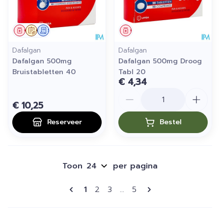
Geneesmiddel
Op voorschrift
Schriftelijke aanvraag
Geneesmiddel
Dafalgan
Dafalgan
Dafalgan 500mg
Dafalgan 500mg Droog
Bruistabletten 40
Tabl 20
€ 4,34
Aantal
€ 10,25
Reserveer
Bestel
Toon
per pagina
Pagina's
U lees momenteel pagina
Pagina
Pagina
Pagina
1
2
3
...
5