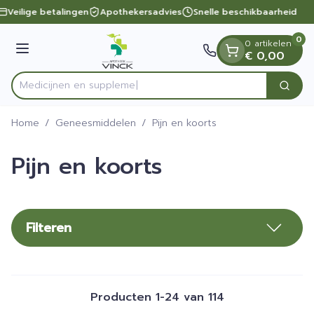
Dia 1 van 1
Ga naar de inhoud
Veilige betalingen
Apothekersadvies
Snelle beschikbaarheid
0
0 artikelen
Menu
€ 0,00
Med
Zoek
Product, merk, categorie...
Home
/
Geneesmiddelen
/
Pijn en koorts
Pijn en koorts
Filteren
Producten
1
-
24
van
114