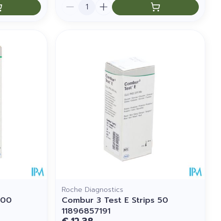
Aantal
Roche Diagnostics
100
Combur 3 Test E Strips 50
11896857191