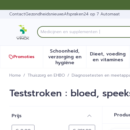
Ga naar de inhoud
Dia 1 van 1
Contact
Gezondheidsnieuws
Afspraken
24 op 7 Automaat
Product, merk, categorie...
Schoonheid,
Dieet, voeding
verzorging en
Promoties
Toon submenu voor Schoonh
Toon sub
en vitamines
hygiëne
Home
/
Thuiszorg en EHBO
/
Diagnosetesten en meetappa
Teststroken : bloed, speek
Doorgaan naar productlijst
Produ
Prijs
filter