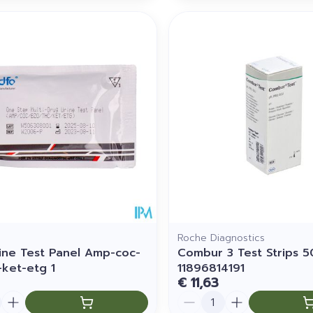
Roche Diagnostics
rine Test Panel Amp-coc-
Combur 3 Test Strips 5
-ket-etg 1
11896814191
€ 11,63
Aantal