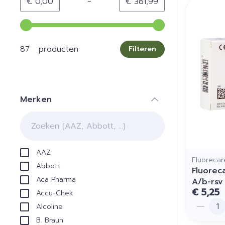
-
Minimumwaarde
Maximale waarde
€ 0,00
€ 381,99
Gebruik de pijltjestoetsen links en rechts om de min
87 producten
Filteren
Merken
filter
AAZ
Fluorecar
Abbott
Fluorec
Aca Pharma
A/b-rsv
€ 5,25
Accu-Chek
Aantal
Alcoline
B. Braun