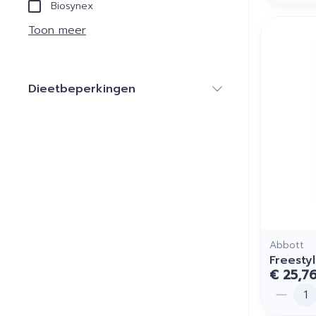
Biosynex
Toon meer
Dieetbeperkingen
filter
Abbott
Freesty
€ 25,7
Aantal