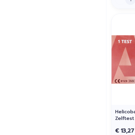
Helicob
Zelftes
€ 13,27