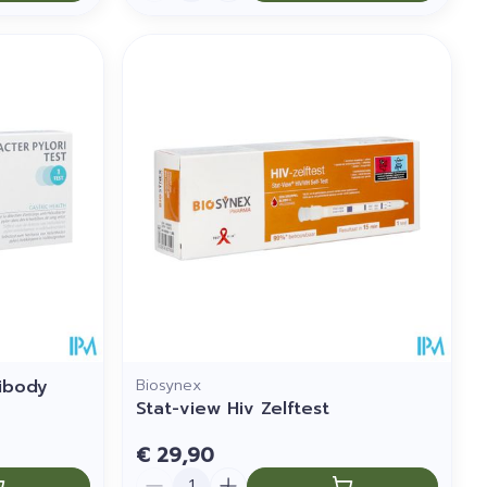
tibody
Biosynex
Stat-view Hiv Zelftest
€ 29,90
Aantal