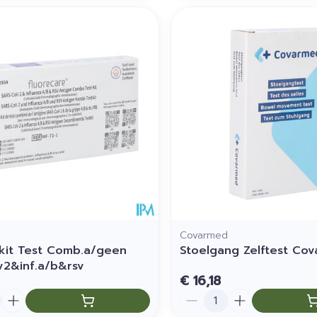
Covarmed
.kit Test Comb.a/geen
Stoelgang Zelftest Co
v2&inf.a/b&rsv
€ 16,18
Aantal