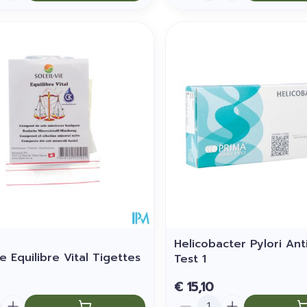
Helicobacter Pylori An
ie Equilibre Vital Tigettes
Test 1
€ 15,10
Aantal