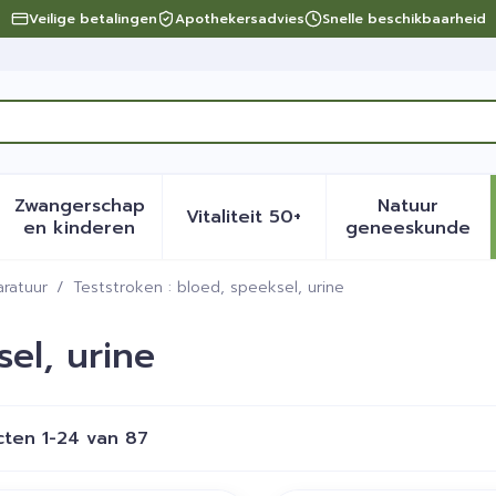
Veilige betalingen
Apothekersadvies
Snelle beschikbaarheid
Zwangerschap
Natuur
Vitaliteit 50+
eid, verzorging en hygiëne categorie
menu voor Dieet, voeding en vitamines categorie
Toon submenu voor Zwangerschap en kinder
Toon submenu voor Vitalite
Toon sub
en kinderen
geneeskunde
ratuur
/
Teststroken : bloed, speeksel, urine
sel, urine
cten
1
-
24
van
87