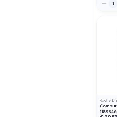
Aantal
Roche Di
Combur 
118934