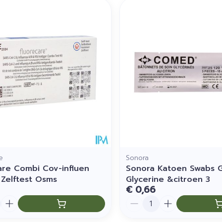
imale en maximale prijswaarden aan te passen.
e
Sonora
are Combi Cov-influen
Sonora Katoen Swabs 
 Zelftest Osms
Glycerine &citroen 3
€ 0,66
Aantal