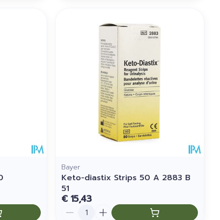
Bayer
0
Keto-diastix Strips 50 A 2883 B
51
€ 15,43
Aantal