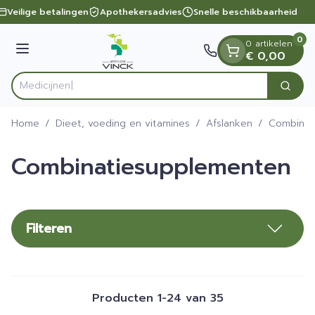
Dia 1 van 1
Ga naar de inhoud
Veilige betalingen
Apothekersadvies
Snelle beschikbaarheid
0
0 artikelen
Menu
€ 0,00
Zoek
Product, merk, categorie...
Home
/
Dieet, voeding en vitamines
/
Afslanken
/
Combinat
Combinatiesupplementen
Filteren
Producten
1
-
24
van
35