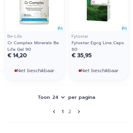
Be-Life
Fytostar
Cr Complex Minerals Be
Fytostar Egcg Line Caps
Life Gel 90
60
€ 14,20
€ 35,95
Niet beschikbaar
Niet beschikbaar
Toon
per pagina
Pagina's
U lees momenteel pagina
Pagina
1
2