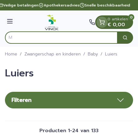
Dia 1 van 1
Ga naar de inhoud
Veilige betalingen
Apothekersadvies
Snelle beschikbaarheid
0
0 artikelen
Menu
€ 0,00
Vin
Zoek
Product, merk, categorie...
Home
/
Zwangerschap en kinderen
/
Baby
/
Luiers
Luiers
Filteren
Producten
1
-
24
van
133