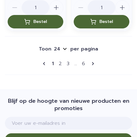
Aantal
Aantal
Bestel
Bestel
Toon
per pagina
Pagina's
U lees momenteel pagina
Pagina
Pagina
Pagina
1
2
3
...
6
Blijf op de hoogte van nieuwe producten en
promoties
E-mail adres