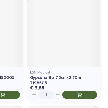
BSN Medical
7150005
Gypsona Bp 7,5cmx2,70m
7198505
€ 3,68
Aantal