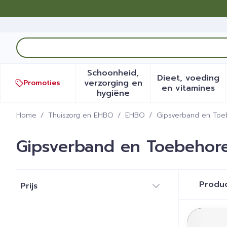
Ga naar de inhoud
Product, merk, categorie...
Schoonheid,
Dieet, voeding
verzorging en
Promoties
Toon submenu voor Schoonh
Toon sub
en vitamines
hygiëne
Home
/
Thuiszorg en EHBO
/
EHBO
/
Gipsverband en Toe
Gipsverband en Toebehor
Doorgaan naar productlijst
Produ
Prijs
filter