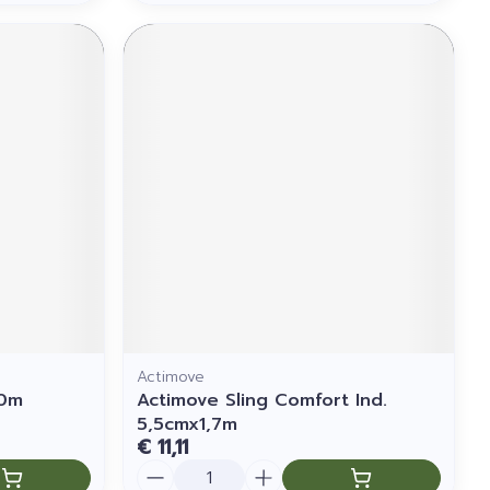
Actimove
70m
Actimove Sling Comfort Ind.
5,5cmx1,7m
€ 11,11
Aantal