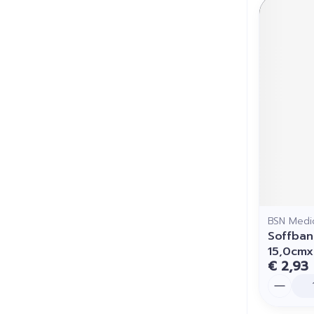
BSN Medi
Soffban
15,0cmx
€ 2,93
Aantal