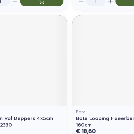
Bota
lin Rol Deppers 4x5cm
Bota Looping Fixeerba
32330
160cm
€ 18,60