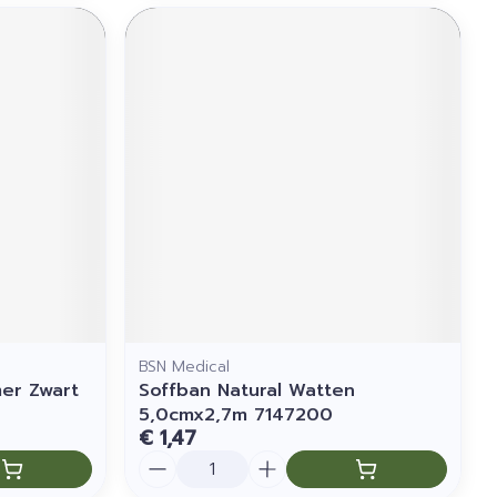
BSN Medical
er Zwart
Soffban Natural Watten
5,0cmx2,7m 7147200
€ 1,47
Aantal