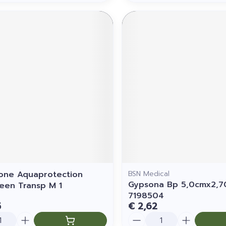
one Aquaprotection
BSN Medical
Gypsona Bp 5,0cmx2,
een Transp M 1
7198504
5
€ 2,62
Aantal