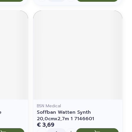
BSN Medical
e
Soffban Watten Synth
20,0cmx2,7m 1 7146601
€ 3,69
Aantal