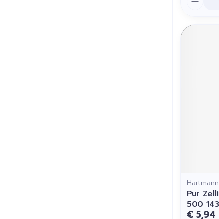
Hartmann
Pur Zel
500 14
€ 5,94