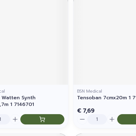
cal
BSN Medical
 Watten Synth
Tensoban 7cmx20m 1 
,7m 1 7146701
€ 7,69
Aantal