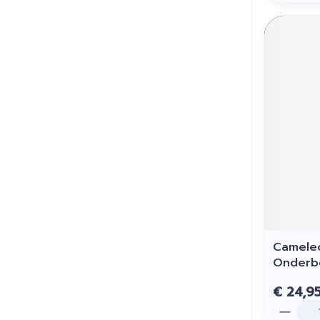
Camele
Onderb
€ 24,9
Aantal