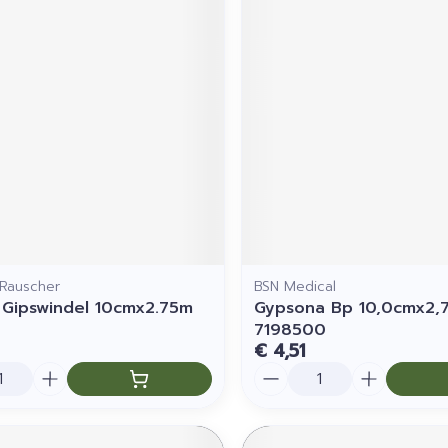
Rauscher
BSN Medical
 Gipswindel 10cmx2.75m
Gypsona Bp 10,0cmx2,
7198500
€ 4,51
Aantal