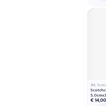
3M, Scot
Scotchc
5,0cmx
€ 14,0
Aantal