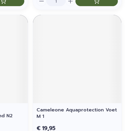
Cameleone Aquaprotection Voet
nd N2
M 1
€ 19,95