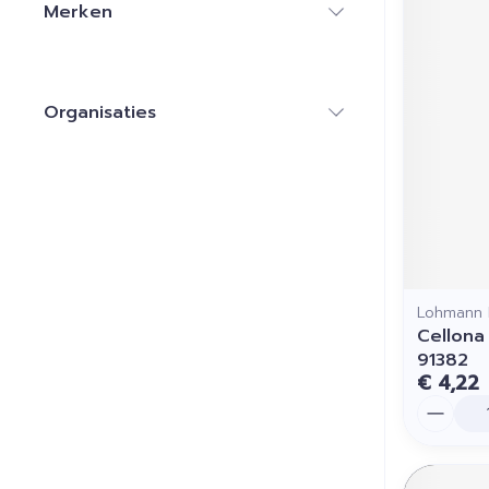
Merken
filter
Organisaties
filter
Lohmann 
Cellona
91382
€ 4,22
Aantal