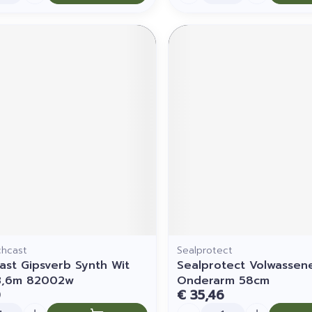
chcast
Sealprotect
ast Gipsverb Synth Wit
Sealprotect Volwassen
3,6m 82002w
Onderarm 58cm
0
€ 35,46
Aantal