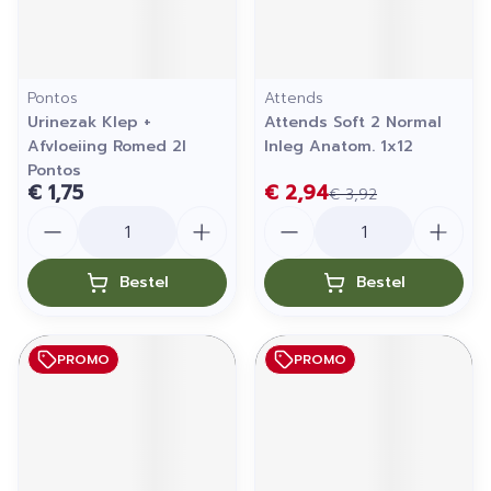
Pontos
Attends
Urinezak Klep +
Attends Soft 2 Normal
Afvloeiing Romed 2l
Inleg Anatom. 1x12
Pontos
€ 1,75
€ 2,94
€ 3,92
Aantal
Aantal
Bestel
Bestel
PROMO
PROMO