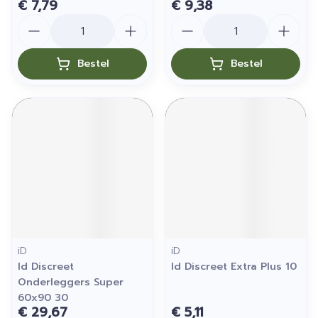
€ 7,79
€ 9,38
Aantal
Aantal
Bestel
Bestel
iD
iD
Id Discreet
Id Discreet Extra Plus 10
Onderleggers Super
60x90 30
€ 29,67
€ 5,11