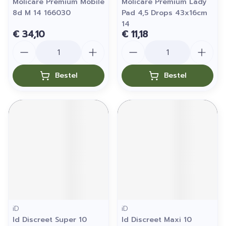
Molicare Premium Mobile
Molicare Premium Lady
8d M 14 166030
Pad 4,5 Drops 43x16cm
14
€ 34,10
€ 11,18
Aantal
Aantal
Bestel
Bestel
iD
iD
Id Discreet Super 10
Id Discreet Maxi 10