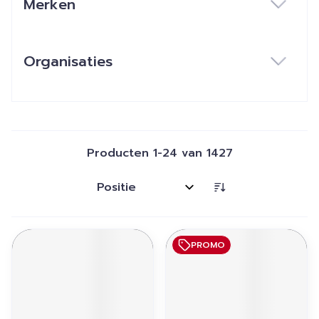
Merken
filter
Organisaties
filter
Producten
1
-
24
van
1427
Sorteer op:
PROMO