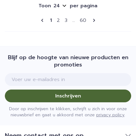
Toon
per pagina
Pagina's
U lees momenteel pagina
Pagina
Pagina
Pagina
1
2
3
...
60
Blijf op de hoogte van nieuwe producten en
promoties
E-mail adres
Inschrijven
Door op inschrijven te klikken, schrijft u zich in voor onze
nieuwsbrief en gaat u akkoord met onze
privacy policy
.
Neem contact met ons op