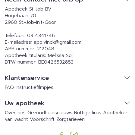
Apotheek St-Job BV
Hogebaan 70
2960
St.-Job-In't-Goor
Telefoon:
03 4341746
E-mailadres:
apo.vinck@
gmail.com
APB nummer:
212048
Apotheek titularis:
Melissa Sol
BTW nummer:
BE0426532853
Klantenservice
FAQ
Instructiefilmpjes
Uw apotheek
Over ons
Gezondheidsnieuws
Nuttige links
Apotheker
van wacht
Voorschrift
Zorgtarieven