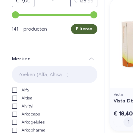
-
Minimumwaarde
Maximale waarde
€ 7,00
€ 125,99
Gebruik de pijltjestoetsen links en rechts om de min
141 producten
Filteren
Merken
filter
Alfa
Vista
Altisa
Vista D
Alvityl
€ 18,40
Arkocaps
Aantal
Arkogelules
Arkopharma