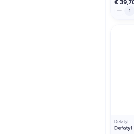
€ 39,7
Aantal
Defatyl
Defatyl