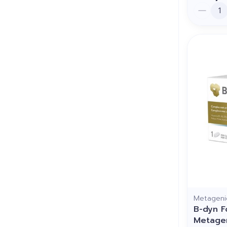
Aantal
Metageni
B-dyn 
Metage