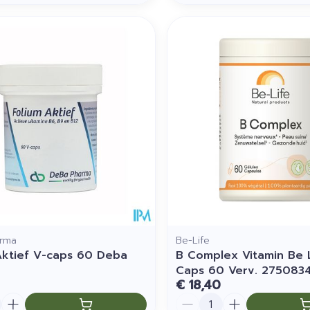
rma
Be-Life
Aktief V-caps 60 Deba
B Complex Vitamin Be L
Caps 60 Verv. 275083
€ 18,40
Aantal