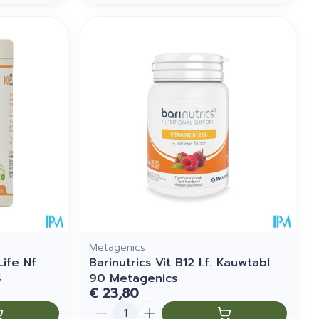
Metagenics
ife Nf
Barinutrics Vit B12 I.f. Kauwtabl
4
90 Metagenics
€ 23,80
Aantal