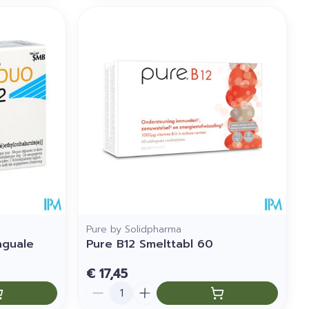
Pure by Solidpharma
nguale
Pure B12 Smelttabl 60
€ 17,45
Aantal