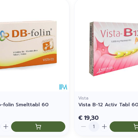
imale en maximale prijswaarden aan te passen.
Vista
b-folin Smelttabl 60
Vista B-12 Activ Tabl 6
€ 19,30
Aantal