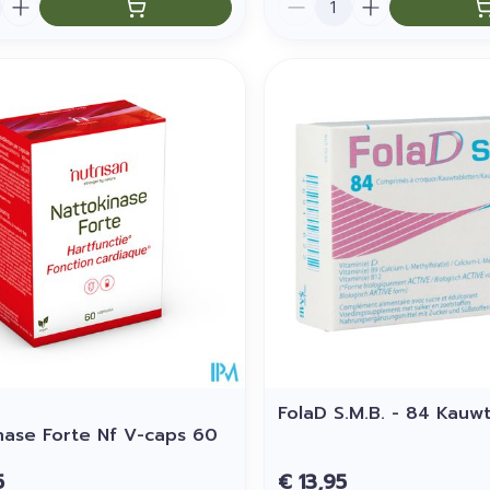
FolaD S.M.B. - 84 Kauw
nase Forte Nf V-caps 60
n
5
€ 13,95