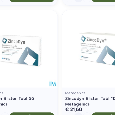
cs
Metagenics
n Blister Tabl 56
Zincodyn Blister Tabl 11
nics
Metagenics
€ 21,60
Aantal