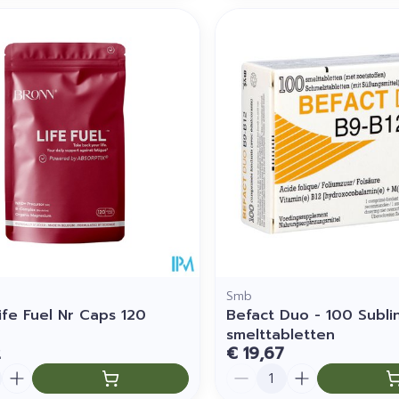
Smb
ife Fuel Nr Caps 120
Befact Duo - 100 Subli
smelttabletten
2
€ 19,67
Aantal