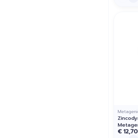
Metageni
Zincody
Metage
€ 12,70
Aantal