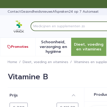
Ga naar de inhoud
Dia 1 van 1
Contact
Gezondheidsnieuws
Afspraken
24 op 7 Automaat
Product, merk, categorie...
Schoonheid,
Dieet, voeding
verzorging en
Promoties
Toon submenu voor Schoonh
Toon sub
en vitamines
hygiëne
Home
/
Dieet, voeding en vitamines
/
Vitamines en suppl
Vitamine B
Doorgaan naar productlijst
Produ
Prijs
filter