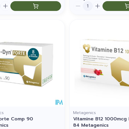
Aantal
cs
Metagenics
Forte Comp 90
Vitamine B12 1000mcg 
nics
84 Metagenics