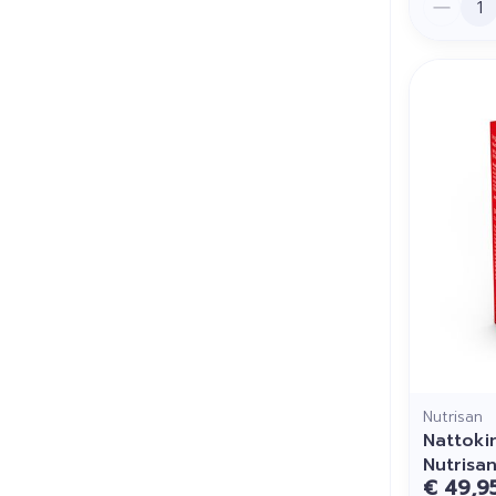
Nutrisan
Nattoki
Nutrisa
€ 49,9