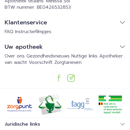
Apotheek titularis:
Melissa Sol
BTW nummer:
BE0426532853
Klantenservice
FAQ
Instructiefilmpjes
Uw apotheek
Over ons
Gezondheidsnieuws
Nuttige links
Apotheker
van wacht
Voorschrift
Zorgtarieven
Juridische links