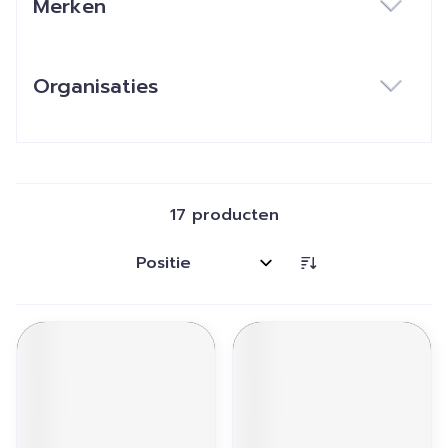
Merken
filter
Organisaties
filter
17
producten
Sorteer op: