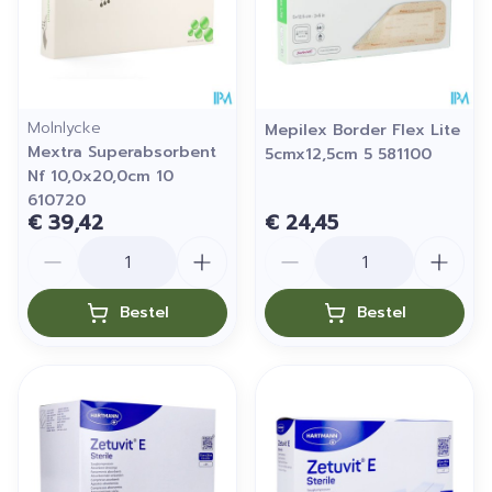
Molnlycke
Mepilex Border Flex Lite
Mextra Superabsorbent
5cmx12,5cm 5 581100
Nf 10,0x20,0cm 10
610720
€ 39,42
€ 24,45
Aantal
Aantal
Bestel
Bestel