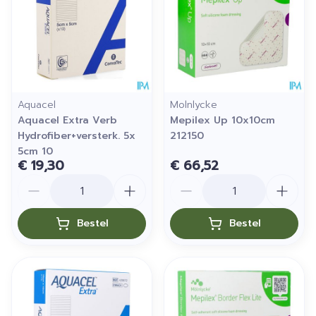
Aquacel
Molnlycke
Aquacel Extra Verb
Mepilex Up 10x10cm
Hydrofiber+versterk. 5x
212150
5cm 10
€ 19,30
€ 66,52
Aantal
Aantal
Bestel
Bestel