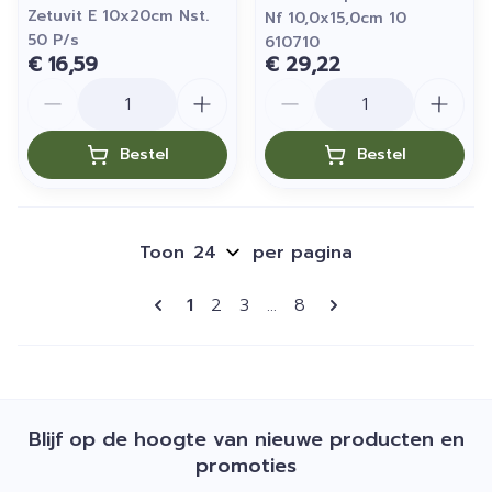
Zetuvit E 10x20cm Nst.
Nf 10,0x15,0cm 10
50 P/s
610710
€ 16,59
€ 29,22
Aantal
Aantal
Bestel
Bestel
Toon
per pagina
Pagina's
U lees momenteel pagina
Pagina
Pagina
Pagina
1
2
3
...
8
Blijf op de hoogte van nieuwe producten en
promoties