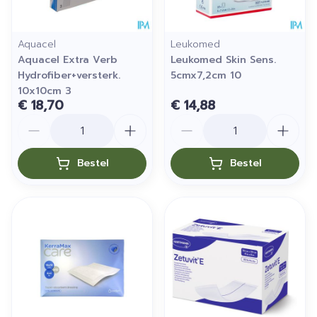
Aquacel
Leukomed
Aquacel Extra Verb
Leukomed Skin Sens.
Hydrofiber+versterk.
5cmx7,2cm 10
10x10cm 3
€ 18,70
€ 14,88
Aantal
Aantal
Bestel
Bestel