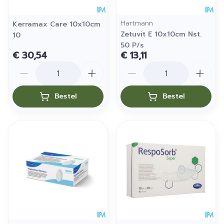
Hartmann
Kerramax Care 10x10cm
Zetuvit E 10x10cm Nst.
10
50 P/s
€ 30,54
€ 13,11
Aantal
Aantal
Bestel
Bestel