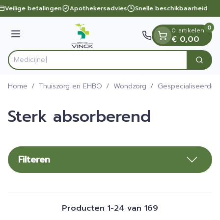
Dia 1 van 1
Ga naar de inhoud
Veilige betalingen
Apothekersadvies
Snelle beschikbaarheid
0
0 artikelen
Menu
€ 0,00
Zoek
Product, merk, categorie...
Home
/
Thuiszorg en EHBO
/
Wondzorg
/
Gespecialiseerde
Sterk absorberend
Filteren
Producten
1
-
24
van
169