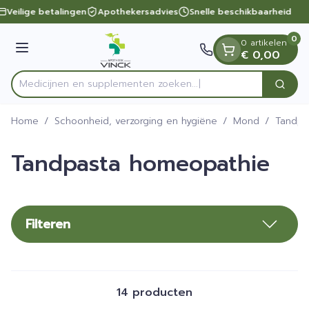
Dia 1 van 1
Ga naar de inhoud
Veilige betalingen
Apothekersadvies
Snelle beschikbaarheid
0
0 artikelen
Menu
€ 0,00
Medicijnen en supplementen zoek
Zoek
Product, merk, categorie...
Home
/
Schoonheid, verzorging en hygiëne
/
Mond
/
Tandpa
Tandpasta homeopathie
Filteren
14
producten