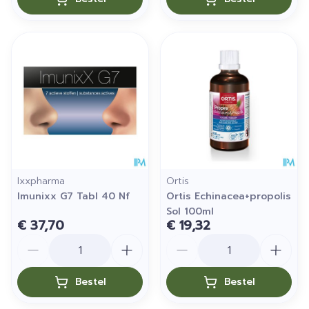
Ixxpharma
Ortis
Imunixx G7 Tabl 40 Nf
Ortis Echinacea+propolis
Sol 100ml
€ 37,70
€ 19,32
Aantal
Aantal
Bestel
Bestel