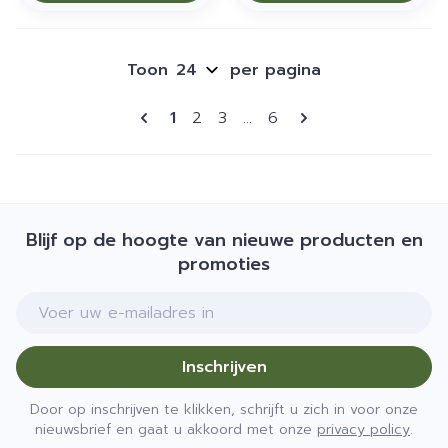
Toon
per pagina
Pagina's
U lees momenteel pagina
Pagina
Pagina
Pagina
1
2
3
...
6
Blijf op de hoogte van nieuwe producten en
promoties
E-mail adres
Inschrijven
Door op inschrijven te klikken, schrijft u zich in voor onze
nieuwsbrief en gaat u akkoord met onze
privacy policy
.