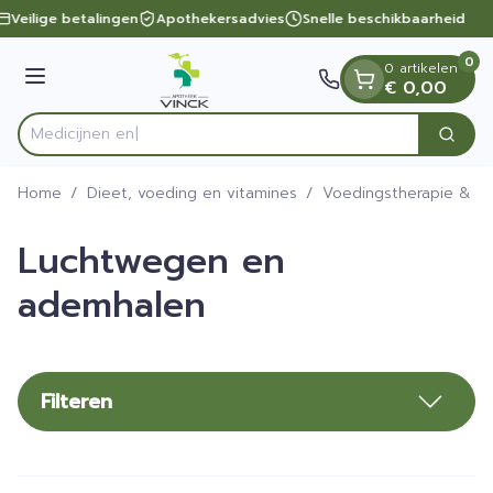
Dia 1 van 1
Ga naar de inhoud
Veilige betalingen
Apothekersadvies
Snelle beschikbaarheid
0
0 artikelen
Menu
€ 0,00
Zoek
Product, merk, categorie...
Home
/
Dieet, voeding en vitamines
/
Voedingstherapie & we
Luchtwegen en
ademhalen
Filteren