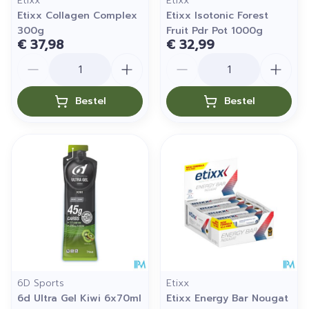
Etixx
Etixx
Etixx Collagen Complex
Etixx Isotonic Forest
300g
Fruit Pdr Pot 1000g
€ 37,98
€ 32,99
Aantal
Aantal
Bestel
Bestel
6D Sports
Etixx
6d Ultra Gel Kiwi 6x70ml
Etixx Energy Bar Nougat