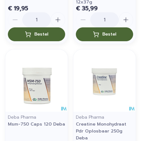
12x37g
€ 19,95
€ 35,99
Aantal
Aantal
Bestel
Bestel
Deba Pharma
Deba Pharma
Msm-750 Caps 120 Deba
Creatine Monohydraat
Pdr Oplosbaar 250g
Deba