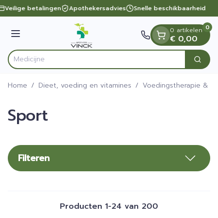
Dia 1 van 1
Ga naar de inhoud
Veilige betalingen
Apothekersadvies
Snelle beschikbaarheid
0
0 artikelen
Menu
€ 0,00
Zoek
Product, merk, categorie...
Home
/
Dieet, voeding en vitamines
/
Voedingstherapie & we
Sport
Filteren
Producten
1
-
24
van
200