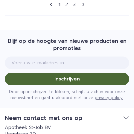
Pagina's
U lees momenteel pagina
Pagina
Pagina
1
2
3
Blijf op de hoogte van nieuwe producten en
promoties
E-mail adres
Inschrijven
Door op inschrijven te klikken, schrijft u zich in voor onze
nieuwsbrief en gaat u akkoord met onze
privacy policy
.
Neem contact met ons op
Apotheek St-Job BV