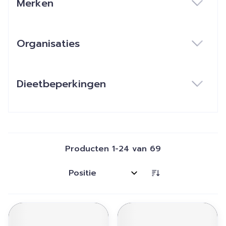
Merken
filter
Organisaties
filter
Dieetbeperkingen
filter
Producten
1
-
24
van
69
Sorteer op: