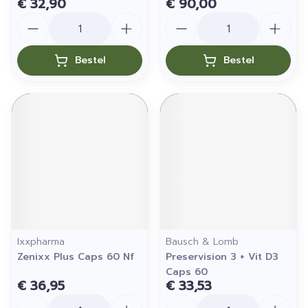
€ 32,90
€ 90,00
Aantal
Aantal
Bestel
Bestel
Ixxpharma
Bausch & Lomb
Zenixx Plus Caps 60 Nf
Preservision 3 + Vit D3
Caps 60
€ 36,95
€ 33,53
Aantal
Aantal