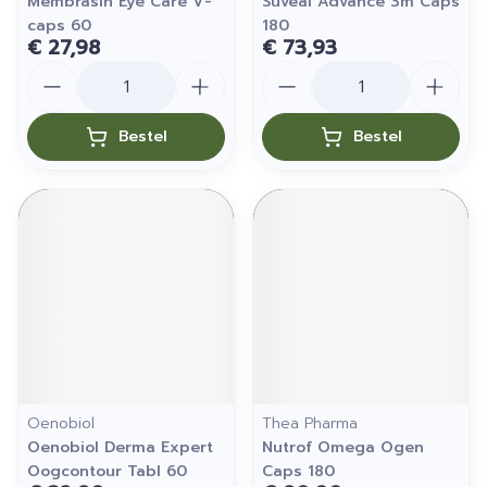
Membrasin Eye Care V-
Suveal Advance 3m Caps
caps 60
180
€ 27,98
€ 73,93
Aantal
Aantal
Bestel
Bestel
Oenobiol
Thea Pharma
Oenobiol Derma Expert
Nutrof Omega Ogen
Oogcontour Tabl 60
Caps 180