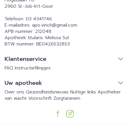
Hogebaan 70
2960
St.-Job-In't-Goor
Telefoon:
03 4341746
E-mailadres:
apo.vinck@
gmail.com
APB nummer:
212048
Apotheek titularis:
Melissa Sol
BTW nummer:
BE0426532853
Klantenservice
FAQ
Instructiefilmpjes
Uw apotheek
Over ons
Gezondheidsnieuws
Nuttige links
Apotheker
van wacht
Voorschrift
Zorgtarieven