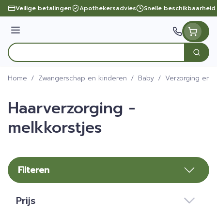
Ga naar de inhoud
Veilige betalingen
Apothekersadvies
Snelle beschikbaarheid
Menu
Zoek
Product, merk, categorie...
Home
/
Zwangerschap en kinderen
/
Baby
/
Verzorging en 
Haarverzorging -
melkkorstjes
Filteren
Doorgaan naar productlijst
Prijs
filter