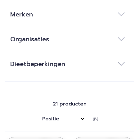
Merken
filter
Organisaties
filter
Dieetbeperkingen
filter
21
producten
Sorteer op: