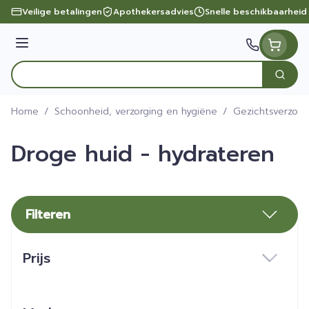
Ga naar de inhoud
Veilige betalingen
Apothekersadvies
Snelle beschikbaarheid
Menu
Zoek
Product, merk, categorie...
Home
/
Schoonheid, verzorging en hygiëne
/
Gezichtsverzorg
Droge huid - hydrateren
Filteren
Doorgaan naar productlijst
Prijs
filter