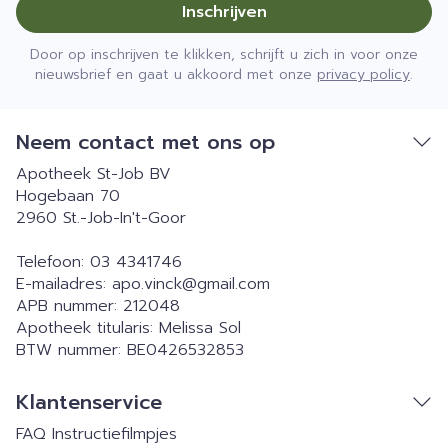
Inschrijven
Door op inschrijven te klikken, schrijft u zich in voor onze
nieuwsbrief en gaat u akkoord met onze
privacy policy
.
Neem contact met ons op
Apotheek St-Job BV
Hogebaan 70
2960
St.-Job-In't-Goor
Telefoon:
03 4341746
E-mailadres:
apo.vinck@
gmail.com
APB nummer:
212048
Apotheek titularis:
Melissa Sol
BTW nummer:
BE0426532853
Klantenservice
FAQ
Instructiefilmpjes