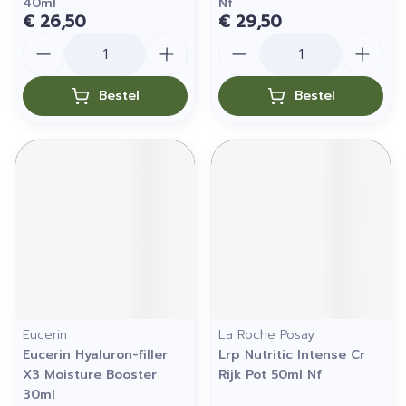
40ml
Nf
€ 26,50
€ 29,50
Aantal
Aantal
Bestel
Bestel
Eucerin
La Roche Posay
Eucerin Hyaluron-filler
Lrp Nutritic Intense Cr
X3 Moisture Booster
Rijk Pot 50ml Nf
30ml