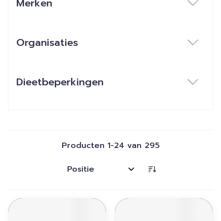
Merken
filter
Organisaties
filter
Dieetbeperkingen
filter
Producten
1
-
24
van
295
Sorteer op: