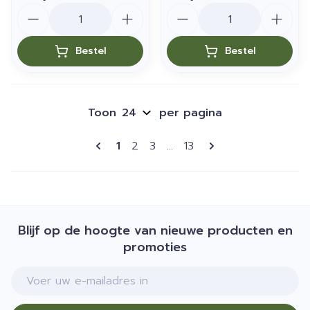
Aantal
Aantal
Bestel
Bestel
Toon
per pagina
Pagina's
U lees momenteel pagina
Pagina
Pagina
Pagina
1
2
3
...
13
Blijf op de hoogte van nieuwe producten en
promoties
E-mail adres