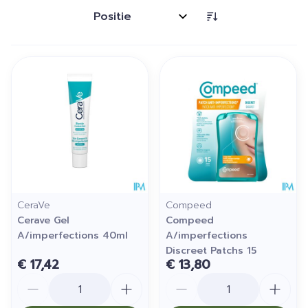
Sorteer op:
CeraVe
Compeed
Cerave Gel
Compeed
A/imperfections 40ml
A/imperfections
Discreet Patchs 15
€ 17,42
€ 13,80
Aantal
Aantal