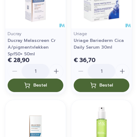
Ducray
Uriage
Ducray Melascreen Cr
Uriage Bariederm Cica
A/pigmentvlekken
Daily Serum 30ml
Spf50+ 50ml
€ 28,90
€ 36,70
Aantal
Aantal
Bestel
Bestel