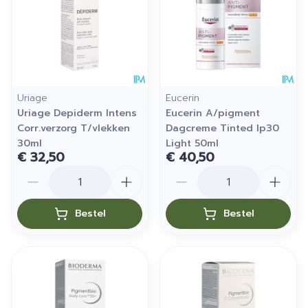
Uriage
Eucerin
Uriage Depiderm Intens
Eucerin A/pigment
Corr.verzorg T/vlekken
Dagcreme Tinted Ip30
30ml
Light 50ml
€ 32,50
€ 40,50
Aantal
Aantal
Bestel
Bestel