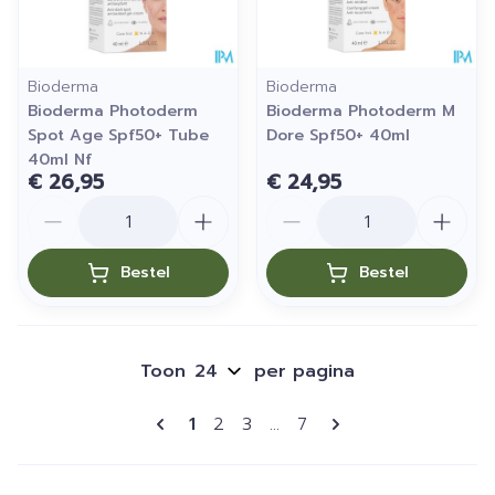
Bioderma
Bioderma
Bioderma Photoderm
Bioderma Photoderm M
Spot Age Spf50+ Tube
Dore Spf50+ 40ml
40ml Nf
€ 26,95
€ 24,95
Aantal
Aantal
Bestel
Bestel
Toon
per pagina
Pagina's
U lees momenteel pagina
Pagina
Pagina
Pagina
1
2
3
...
7