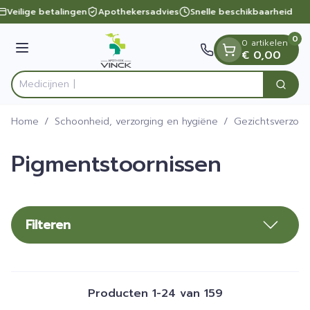
Dia 1 van 1
Ga naar de inhoud
Veilige betalingen
Apothekersadvies
Snelle beschikbaarheid
0
0 artikelen
Menu
€ 0,00
Zoek
Product, merk, categorie...
Home
/
Schoonheid, verzorging en hygiëne
/
Gezichtsverzorg
Pigmentstoornissen
Filteren
Producten
1
-
24
van
159