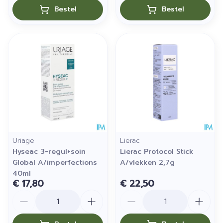
Bestel
Bestel
Uriage
Lierac
Hyseac 3-regul+soin
Lierac Protocol Stick
Global A/imperfections
A/vlekken 2,7g
40ml
€ 17,80
€ 22,50
Aantal
Aantal