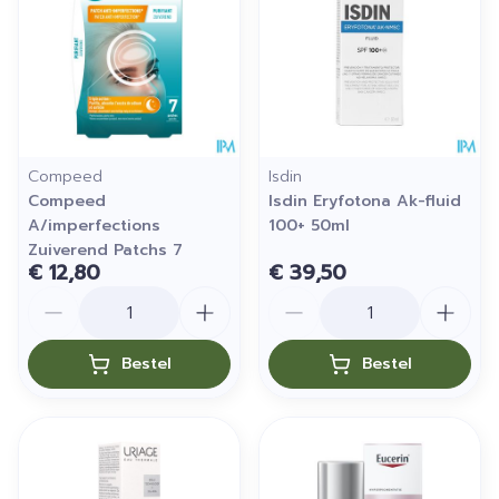
Compeed
Isdin
Compeed
Isdin Eryfotona Ak-fluid
A/imperfections
100+ 50ml
Zuiverend Patchs 7
€ 12,80
€ 39,50
Aantal
Aantal
Bestel
Bestel