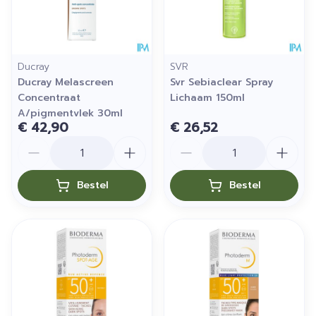
Ducray
SVR
Ducray Melascreen
Svr Sebiaclear Spray
Concentraat
Lichaam 150ml
A/pigmentvlek 30ml
€ 42,90
€ 26,52
Aantal
Aantal
Bestel
Bestel