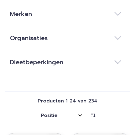
Merken
filter
Organisaties
filter
Dieetbeperkingen
filter
Producten
1
-
24
van
234
Sorteer op: