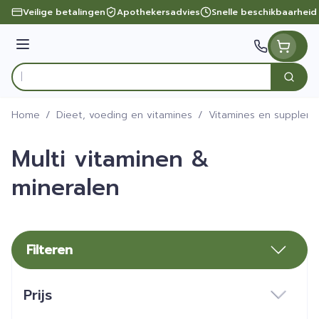
Ga naar de inhoud
Veilige betalingen
Apothekersadvies
Snelle beschikbaarheid
Menu
Zoek
Product, merk, categorie...
Home
/
Dieet, voeding en vitamines
/
Vitamines en supplem
Multi vitaminen &
mineralen
Filteren
Doorgaan naar productlijst
Prijs
filter