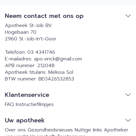
Neem contact met ons op
Apotheek St-Job BV
Hogebaan 70
2960
St.-Job-In't-Goor
Telefoon:
03 4341746
E-mailadres:
apo.vinck@
gmail.com
APB nummer:
212048
Apotheek titularis:
Melissa Sol
BTW nummer:
BE0426532853
Klantenservice
FAQ
Instructiefilmpjes
Uw apotheek
Over ons
Gezondheidsnieuws
Nuttige links
Apotheker