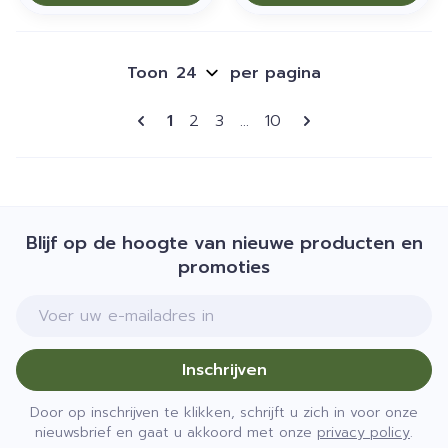
Toon
per pagina
Pagina's
U lees momenteel pagina
Pagina
Pagina
Pagina
1
2
3
...
10
Blijf op de hoogte van nieuwe producten en
promoties
E-mail adres
Inschrijven
Door op inschrijven te klikken, schrijft u zich in voor onze
nieuwsbrief en gaat u akkoord met onze
privacy policy
.