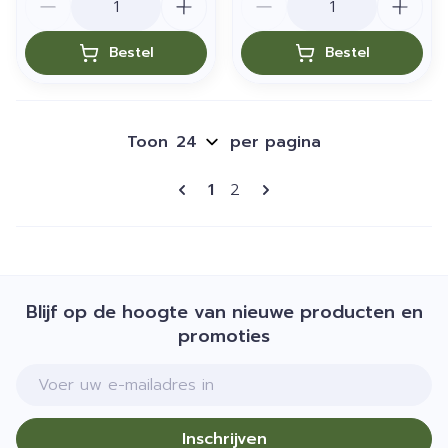
Bestel
Bestel
Toon
per pagina
Pagina's
U lees momenteel pagina
Pagina
1
2
Blijf op de hoogte van nieuwe producten en
promoties
E-mail adres
Inschrijven