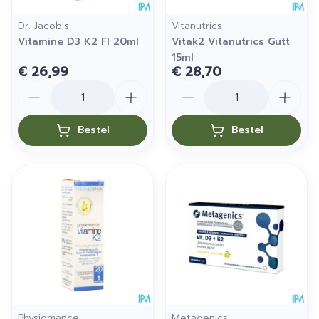
Dr. Jacob's
Vitanutrics
Vitamine D3 K2 Fl 20ml
Vitak2 Vitanutrics Gutt
15ml
€ 26,99
€ 28,70
Aantal
Aantal
Bestel
Bestel
Physiomance
Metagenics