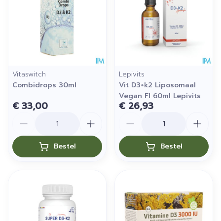
Vitaswitch
Lepivits
Combidrops 30ml
Vit D3+k2 Liposomaal
Vegan Fl 60ml Lepivits
€ 33,00
€ 26,93
Aantal
Aantal
Bestel
Bestel