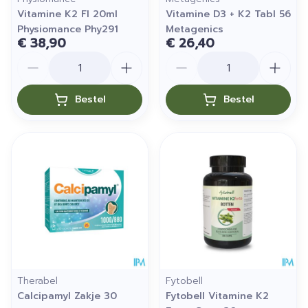
Vitamine K2 Fl 20ml
Vitamine D3 + K2 Tabl 56
Physiomance Phy291
Metagenics
€ 38,90
€ 26,40
Aantal
Aantal
Bestel
Bestel
Therabel
Fytobell
Calcipamyl Zakje 30
Fytobell Vitamine K2