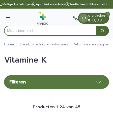
Dia 1 van 1
Ga naar de inhoud
Veilige betalingen
Apothekersadvies
Snelle beschikbaarheid
0
0 artikelen
Menu
€ 0,00
Zoek
Product, merk, categorie...
Home
/
Dieet, voeding en vitamines
/
Vitamines en supplem
Vitamine K
Filteren
Producten
1
-
24
van
45