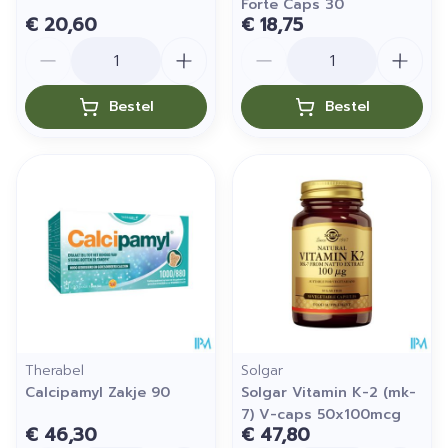
Forte Caps 30
€ 20,60
€ 18,75
Aantal
Aantal
Bestel
Bestel
Therabel
Solgar
Calcipamyl Zakje 90
Solgar Vitamin K-2 (mk-
7) V-caps 50x100mcg
€ 46,30
€ 47,80