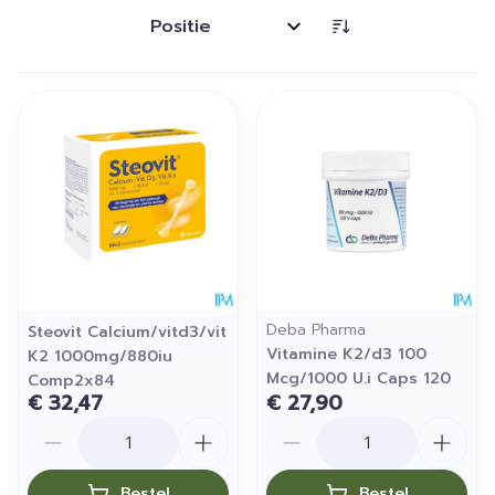
Sorteer op:
Deba Pharma
Steovit Calcium/vitd3/vit
Vitamine K2/d3 100
K2 1000mg/880iu
Mcg/1000 U.i Caps 120
Comp2x84
€ 32,47
€ 27,90
Aantal
Aantal
Bestel
Bestel