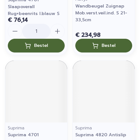
Wandbeugel Zuignap
Slaapoverall
Mob.verst.veil.ind. S 21-
Rug+beenrits l.blauw S
€ 76,14
33,5cm
Aantal
€ 234,98
Bestel
Bestel
Suprima
Suprima
Suprima 4701
Suprima 4820 Antislip