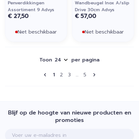
Penverdikkingen
Wandbeugel Inox A/slip
Assortiment 9 Advys
Drive 30cm Advys
€ 27,50
€ 57,00
Niet beschikbaar
Niet beschikbaar
Toon
per pagina
Pagina's
U lees momenteel pagina
Pagina
Pagina
Pagina
1
2
3
...
5
Blijf op de hoogte van nieuwe producten en
promoties
E-mail adres