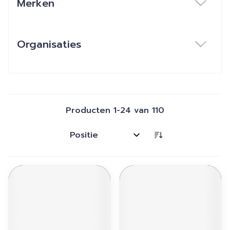
Merken
filter
Organisaties
filter
Producten
1
-
24
van
110
Sorteer op: