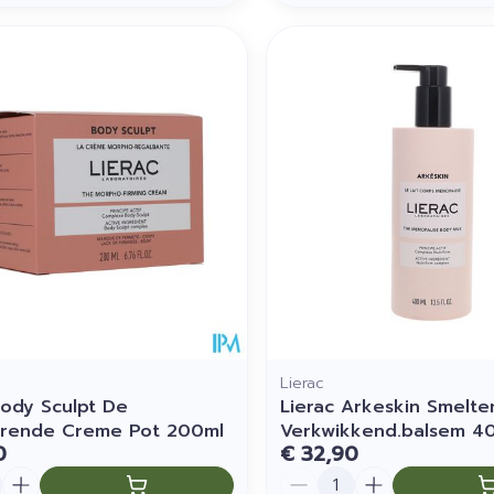
Lierac
Body Sculpt De
Lierac Arkeskin Smelt
erende Creme Pot 200ml
Verkwikkend.balsem 4
0
€ 32,90
Aantal