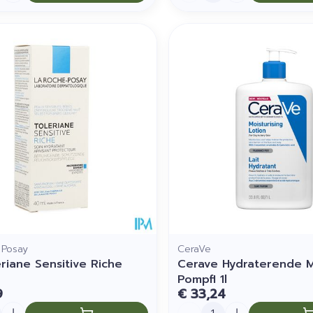
 Posay
CeraVe
eriane Sensitive Riche
Cerave Hydraterende 
Pompfl 1l
9
€ 33,24
Aantal