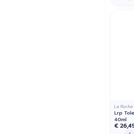
La Roche
Lrp Tol
40ml
€ 26,4
Aantal