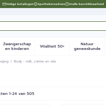
Veilige betalingen
Apothekersadvies
Snelle beschikbaarheid
Zwangerschap
Natuur
Vitaliteit 50+
eid, verzorging en hygiëne categorie
menu voor Dieet, voeding en vitamines categorie
Toon submenu voor Zwangerschap en kinder
Toon submenu voor Vitalite
Toon sub
en kinderen
geneeskunde
rging
/
Body - milk, crème en olie
cten
1
-
24
van
505