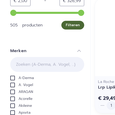
-
Minimumwaarde
Maximale waarde
€ 2,00
€ 326,99
Gebruik de pijltjestoetsen links en rechts om de min
505 producten
Filteren
Merken
filter
A-Derma
La Roche
A. Vogel
Lrp Lip
ARAGAN
€ 29,4
Acorelle
Aantal
Akileine
Apivita