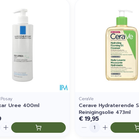
imale en maximale prijswaarden aan te passen.
 Posay
CeraVe
ikar Uree 400ml
Cerave Hydraterende 
Reinigingsolie 473ml
9
€ 19,95
Aantal