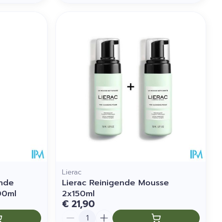
Lierac
ende
Lierac Reinigende Mousse
00ml
2x150ml
€ 21,90
Aantal