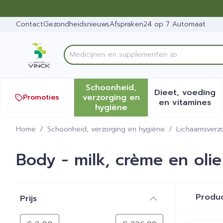
Ga naar de inhoud
Dia 1 van 1
Contact
Gezondheidsnieuws
Afspraken
24 op 7 Automaat
Product, merk, categorie...
Schoonheid,
Dieet, voeding
verzorging en
Promoties
Toon submenu voor Schoonh
Toon sub
en vitamines
hygiëne
Home
/
Schoonheid, verzorging en hygiëne
/
Lichaamsverzo
Body - milk, crème en olie
Doorgaan naar productlijst
Produ
Prijs
filter