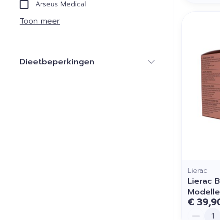
Arseus Medical
Toon meer
Dieetbeperkingen
filter
Lierac
Lierac 
Modell
€ 39,9
Aantal