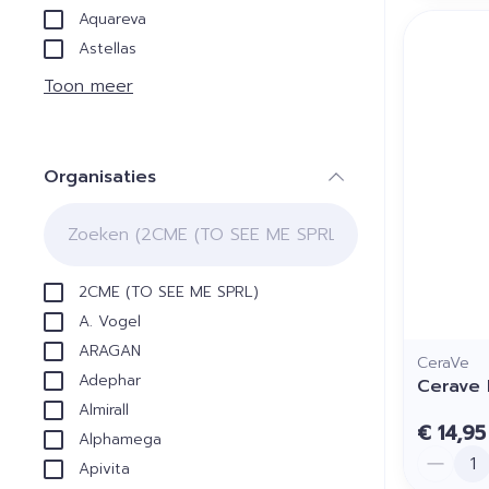
Aquareva
Astellas
Toon meer
Organisaties
filter
2CME (TO SEE ME SPRL)
A. Vogel
ARAGAN
CeraVe
Adephar
Cerave 
Almirall
€ 14,95
Alphamega
Aantal
Apivita