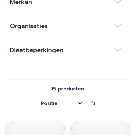
Merken
filter
Organisaties
filter
Dieetbeperkingen
filter
15
producten
Sorteer op: