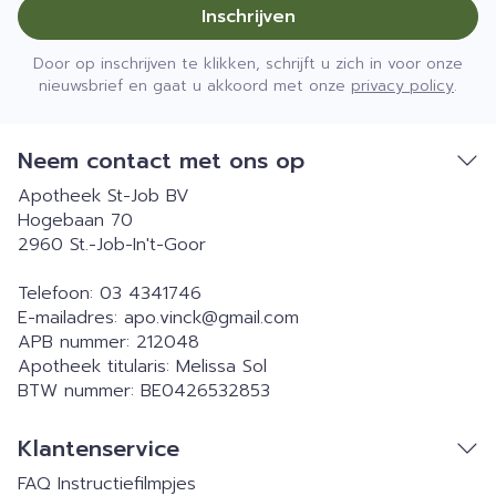
Inschrijven
Door op inschrijven te klikken, schrijft u zich in voor onze
nieuwsbrief en gaat u akkoord met onze
privacy policy
.
Neem contact met ons op
Apotheek St-Job BV
Hogebaan 70
2960
St.-Job-In't-Goor
Telefoon:
03 4341746
E-mailadres:
apo.vinck@
gmail.com
APB nummer:
212048
Apotheek titularis:
Melissa Sol
BTW nummer:
BE0426532853
Klantenservice
FAQ
Instructiefilmpjes