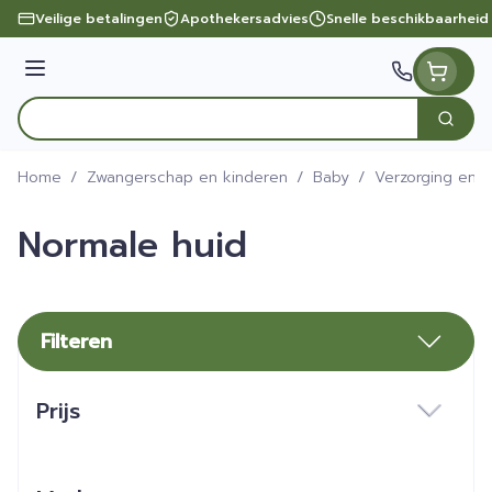
Ga naar de inhoud
Veilige betalingen
Apothekersadvies
Snelle beschikbaarheid
Menu
Zoek
Product, merk, categorie...
Home
/
Zwangerschap en kinderen
/
Baby
/
Verzorging en 
Normale huid
Filteren
Doorgaan naar productlijst
Prijs
filter