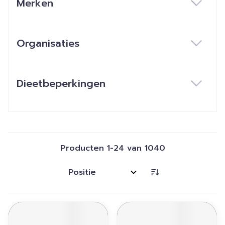
Merken
filter
Organisaties
filter
Dieetbeperkingen
filter
Producten
1
-
24
van
1040
Sorteer op: