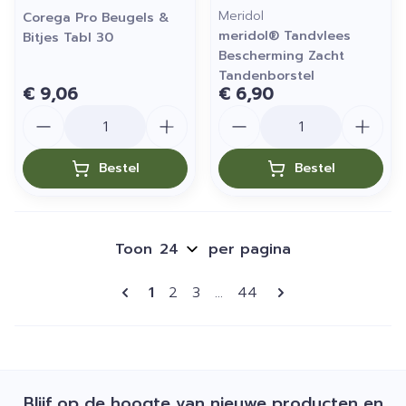
Meridol
Corega Pro Beugels &
meridol® Tandvlees
Bitjes Tabl 30
Bescherming Zacht
Tandenborstel
€ 9,06
€ 6,90
Aantal
Aantal
Bestel
Bestel
Toon
per pagina
Pagina's
U lees momenteel pagina
Pagina
Pagina
Pagina
1
2
3
...
44
Blijf op de hoogte van nieuwe producten en