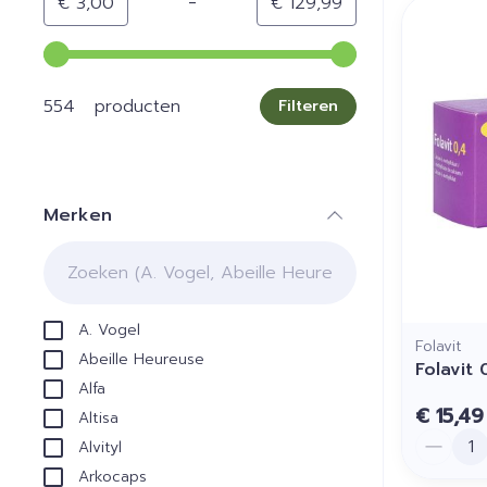
-
Minimumwaarde
Maximale waarde
€ 3,00
€ 129,99
Gebruik de pijltjestoetsen links en rechts om de min
554 producten
Filteren
Merken
filter
A. Vogel
Folavit
Abeille Heureuse
Folavit
Alfa
€ 15,49
Altisa
Aantal
Alvityl
Arkocaps