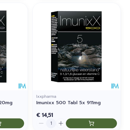
Ixxpharma
320mg
Imunixx 500 Tabl 5x 911mg
€ 14,51
Aantal