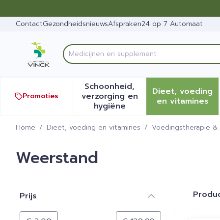
Ga naar de inhoud
Dia 1 van 1
Contact
Gezondheidsnieuws
Afspraken
24 op 7 Automaat
V
Product, merk, categorie...
Schoonheid,
Dieet, voeding
verzorging en
Promoties
Toon submenu voor Schoonh
Toon sub
en vitamines
hygiëne
Home
/
Dieet, voeding en vitamines
/
Voedingstherapie & 
Weerstand
Doorgaan naar productlijst
Produ
Prijs
filter