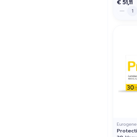
€ 51,11
Aantal
Eurogener
Protect