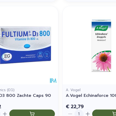
ics (EG)
A. Vogel
 D3 800 Zachte Caps 90
A.Vogel Echinaforce 10
2
€ 22,79
Aantal