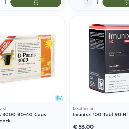
ord
Ixxpharma
s 3000 80+40 Caps
Imunixx 100 Tabl 90 Nf
pack
€ 53,00