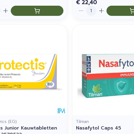
€ 22,40
Aantal
ics (EG)
Tilman
is Junior Kauwtabletten
Nasafytol Caps 45