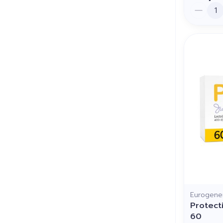
Aantal
Eurogener
Protect
60