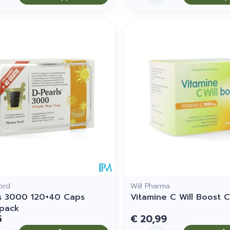
ord
Will Pharma
s 3000 120+40 Caps
Vitamine C Will Boost 
pack
5
€ 20,99
Aantal