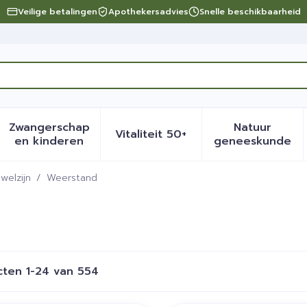
Veilige betalingen
Apothekersadvies
Snelle beschikbaarheid
Zwangerschap
Natuur
Vitaliteit 50+
eid, verzorging en hygiëne categorie
menu voor Dieet, voeding en vitamines categorie
Toon submenu voor Zwangerschap en kinder
Toon submenu voor Vitalite
Toon sub
en kinderen
geneeskunde
welzijn
/
Weerstand
cten
1
-
24
van
554