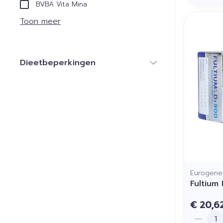
BVBA Vita Mina
Toon meer
Dieetbeperkingen
filter
Eurogener
Fultium
€ 20,6
Aantal