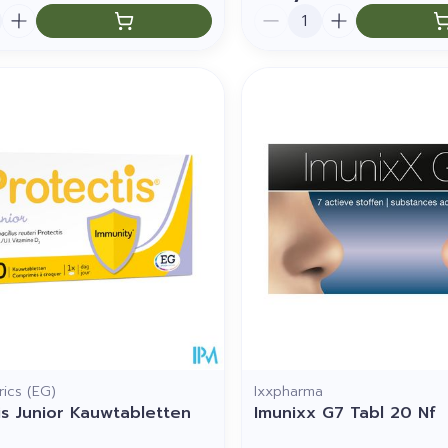
Aantal
ics (EG)
Ixxpharma
is Junior Kauwtabletten
Imunixx G7 Tabl 20 Nf