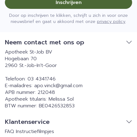
Inschrijven
Door op inschrijven te klikken, schrijft u zich in voor onze
nieuwsbrief en gaat u akkoord met onze
privacy policy
.
Neem contact met ons op
Apotheek St-Job BV
Hogebaan 70
2960
St.-Job-In't-Goor
Telefoon:
03 4341746
E-mailadres:
apo.vinck@
gmail.com
APB nummer:
212048
Apotheek titularis:
Melissa Sol
BTW nummer:
BE0426532853
Klantenservice
FAQ
Instructiefilmpjes