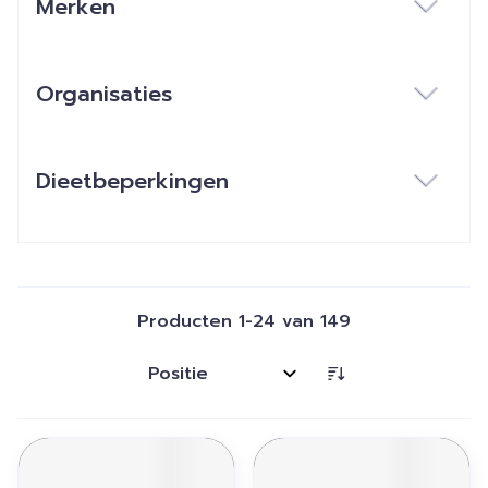
Merken
filter
Organisaties
filter
Dieetbeperkingen
filter
Producten
1
-
24
van
149
Sorteer op: