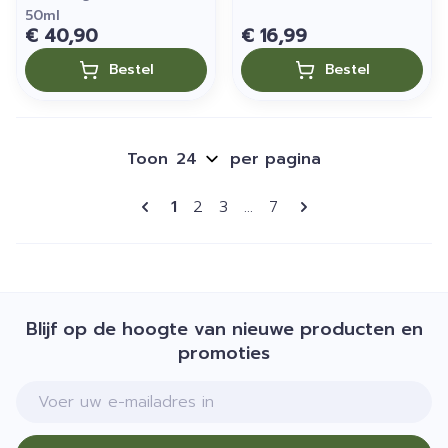
50ml
€ 40,90
€ 16,99
Bestel
Bestel
Toon
per pagina
Pagina's
U lees momenteel pagina
Pagina
Pagina
Pagina
1
2
3
...
7
Blijf op de hoogte van nieuwe producten en
promoties
E-mail adres