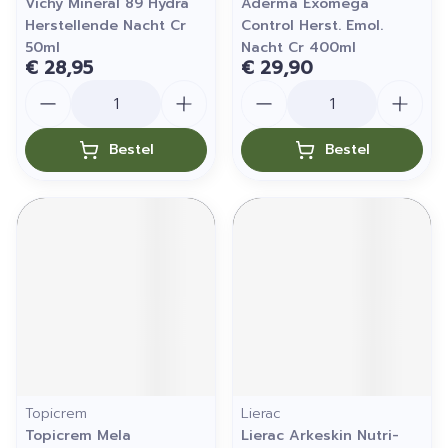
Vichy Mineral 89 Hydra
Aderma Exomega
Herstellende Nacht Cr
Control Herst. Emol.
50ml
Nacht Cr 400ml
€ 28,95
€ 29,90
Aantal
Aantal
Bestel
Bestel
Topicrem
Lierac
Topicrem Mela
Lierac Arkeskin Nutri-