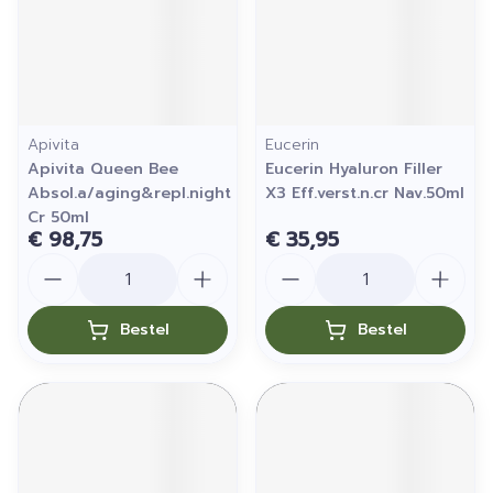
Apivita
Eucerin
Apivita Queen Bee
Eucerin Hyaluron Filler
Absol.a/aging&repl.night
X3 Eff.verst.n.cr Nav.50ml
Cr 50ml
€ 98,75
€ 35,95
Aantal
Aantal
Bestel
Bestel