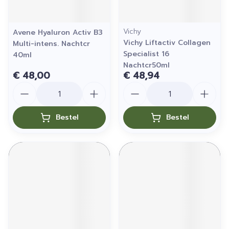
Vichy
Avene Hyaluron Activ B3
Vichy Liftactiv Collagen
Multi-intens. Nachtcr
Specialist 16
40ml
Nachtcr50ml
€ 48,00
€ 48,94
Aantal
Aantal
Bestel
Bestel