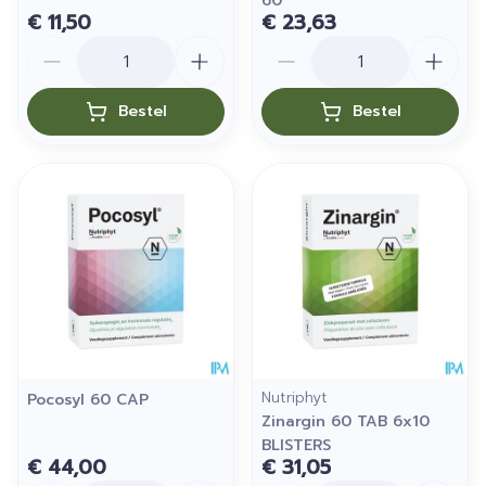
60
€ 11,50
€ 23,63
Aantal
Aantal
Bestel
Bestel
Nutriphyt
Pocosyl 60 CAP
Zinargin 60 TAB 6x10
BLISTERS
€ 44,00
€ 31,05