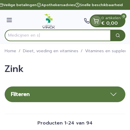
Dia 1 van 1
Ga naar de inhoud
Veilige betalingen
Apothekersadvies
Snelle beschikbaarheid
0
0 artikelen
Menu
€ 0,00
Zoek
Product, merk, categorie...
Home
/
Dieet, voeding en vitamines
/
Vitamines en supplem
Zink
Filteren
Producten
1
-
24
van
94