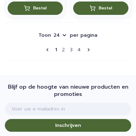
Bestel
Bestel
Toon
per pagina
Pagina's
U lees momenteel pagina
Pagina
Pagina
Pagina
1
2
3
4
Blijf op de hoogte van nieuwe producten en
promoties
E-mail adres
Inschrijven