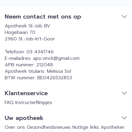
Neem contact met ons op
Apotheek St-Job BV
Hogebaan 70
2960
St.-Job-In't-Goor
Telefoon:
03 4341746
E-mailadres:
apo.vinck@
gmail.com
APB nummer:
212048
Apotheek titularis:
Melissa Sol
BTW nummer:
BE0426532853
Klantenservice
FAQ
Instructiefilmpjes
Uw apotheek
Over ons
Gezondheidsnieuws
Nuttige links
Apotheker