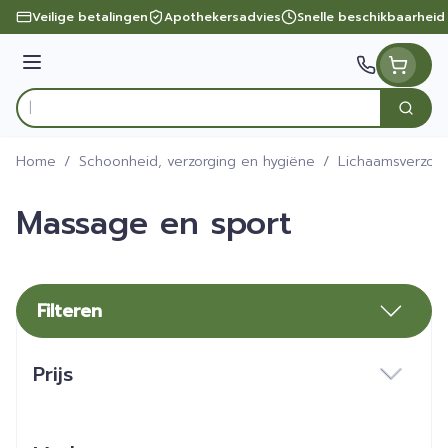
Ga naar de inhoud
Veilige betalingen
Apothekersadvies
Snelle beschikbaarheid
Menu
Zoek
Product, merk, categorie...
Home
/
Schoonheid, verzorging en hygiëne
/
Lichaamsverzorg
Massage en sport
Filteren
Doorgaan naar productlijst
Prijs
filter