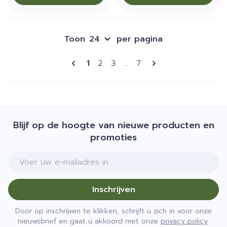
Toon
per pagina
Pagina's
U lees momenteel pagina
Pagina
Pagina
Pagina
1
2
3
...
7
Blijf op de hoogte van nieuwe producten en
promoties
E-mail adres
Inschrijven
Door op inschrijven te klikken, schrijft u zich in voor onze
nieuwsbrief en gaat u akkoord met onze
privacy policy
.