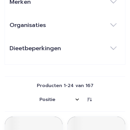
Merken
filter
Organisaties
filter
Dieetbeperkingen
filter
Producten
1
-
24
van
167
Sorteer op: