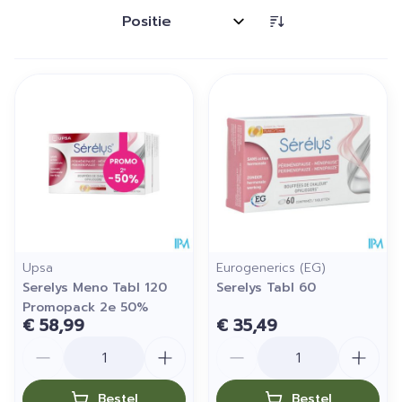
Sorteer op:
Upsa
Eurogenerics (EG)
Serelys Meno Tabl 120
Serelys Tabl 60
Promopack 2e 50%
€ 58,99
€ 35,49
Aantal
Aantal
Bestel
Bestel