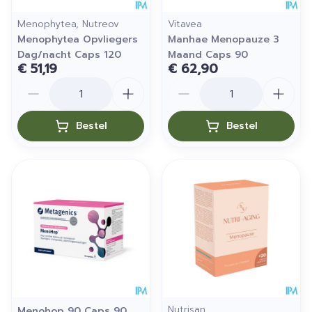
Menophytea, Nutreov
Vitavea
Menophytea Opvliegers
Manhae Menopauze 3
Dag/nacht Caps 120
Maand Caps 90
€ 51,19
€ 62,90
Aantal
Aantal
Bestel
Bestel
Nutrisan
Menohop 90 Caps 90