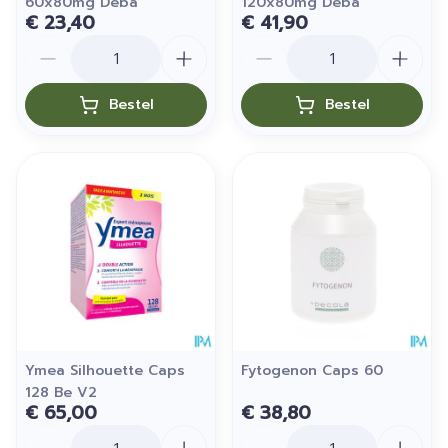
60x80mg Deba
120x80mg Deba
€ 23,40
€ 41,90
Aantal
Aantal
Bestel
Bestel
Ymea Silhouette Caps
Fytogenon Caps 60
128 Be V2
€ 65,00
€ 38,80
Aantal
Aantal