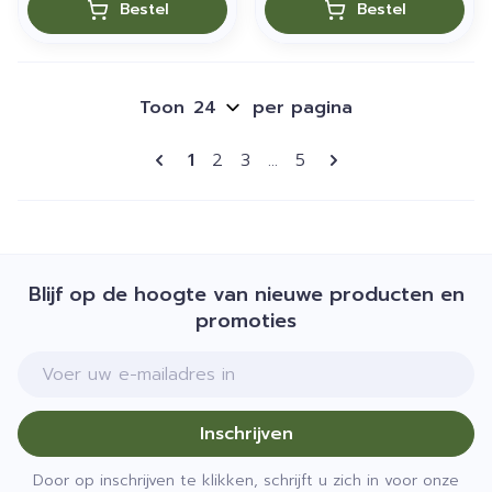
Bestel
Bestel
Toon
per pagina
Pagina's
U lees momenteel pagina
Pagina
Pagina
Pagina
1
2
3
...
5
Blijf op de hoogte van nieuwe producten en
promoties
E-mail adres
Inschrijven
Door op inschrijven te klikken, schrijft u zich in voor onze