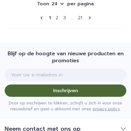
Toon
per pagina
Pagina's
U lees momenteel pagina
Pagina
Pagina
Pagina
1
2
3
...
21
Blijf op de hoogte van nieuwe producten en
promoties
E-mail adres
Inschrijven
Door op inschrijven te klikken, schrijft u zich in voor onze
nieuwsbrief en gaat u akkoord met onze
privacy policy
.
Neem contact met ons op