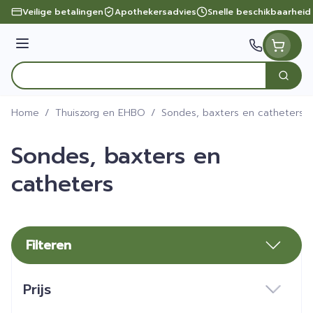
Ga naar de inhoud
Veilige betalingen
Apothekersadvies
Snelle beschikbaarheid
Menu
Zoek
Product, merk, categorie...
Home
/
Thuiszorg en EHBO
/
Sondes, baxters en catheters
Sondes, baxters en
catheters
Filteren
Doorgaan naar productlijst
Prijs
filter