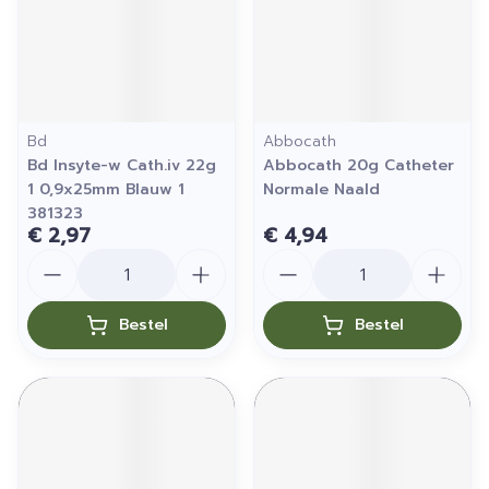
Bd
Abbocath
Bd Insyte-w Cath.iv 22g
Abbocath 20g Catheter
1 0,9x25mm Blauw 1
Normale Naald
381323
€ 2,97
€ 4,94
Aantal
Aantal
Bestel
Bestel