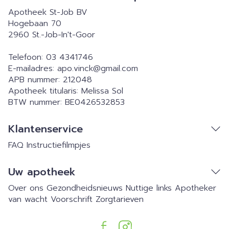
Apotheek St-Job BV
Hogebaan 70
2960
St.-Job-In't-Goor
Telefoon:
03 4341746
E-mailadres:
apo.vinck@
gmail.com
APB nummer:
212048
Apotheek titularis:
Melissa Sol
BTW nummer:
BE0426532853
Klantenservice
FAQ
Instructiefilmpjes
Uw apotheek
Over ons
Gezondheidsnieuws
Nuttige links
Apotheker
van wacht
Voorschrift
Zorgtarieven