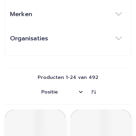
Merken
filter
Organisaties
filter
Producten
1
-
24
van
492
Sorteer op: