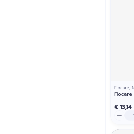
Flocare, N
Flocare
€ 13,14
Aantal