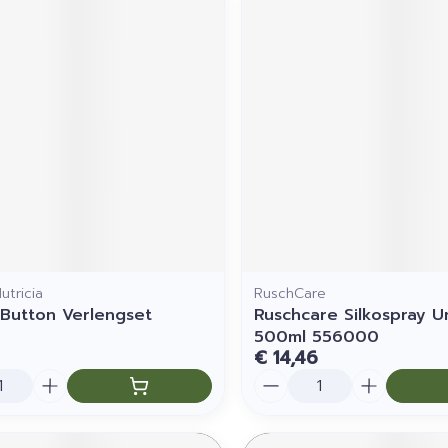
utricia
RuschCare
 Button Verlengset
Ruschcare Silkospray Un
500ml 556000
€ 14,46
Aantal