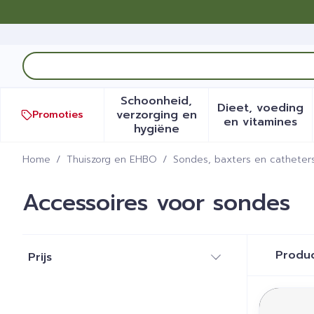
Ga naar de inhoud
Product, merk, categorie...
Schoonheid,
Dieet, voeding
verzorging en
Promoties
Toon submenu voor Schoonh
Toon sub
en vitamines
hygiëne
Home
/
Thuiszorg en EHBO
/
Sondes, baxters en catheter
Accessoires voor sondes
Doorgaan naar productlijst
Produ
Prijs
filter