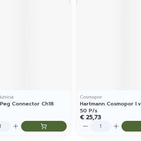
utricia
Cosmopor
 Peg Connector Ch18
Hartmann Cosmopor I.v
50 P/s
€ 25,73
Aantal