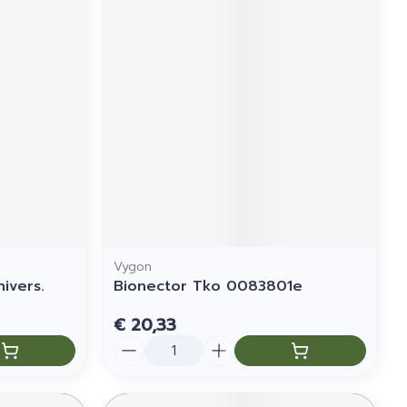
Vygon
ivers.
Bionector Tko 0083801e
€ 20,33
Aantal