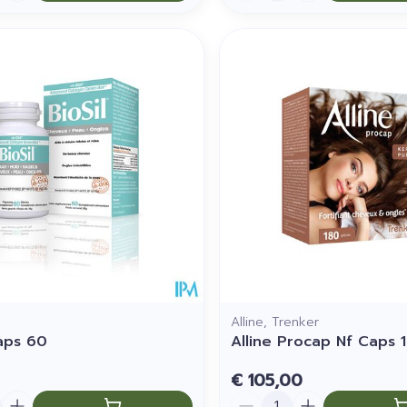
Alline, Trenker
Caps 60
Alline Procap Nf Caps 
€ 105,00
Aantal