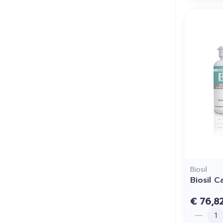
Biosil
Biosil C
€ 76,8
Aantal