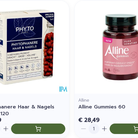
Alline
anere Haar & Nagels
Alline Gummies 60
x120
9
€ 28,49
Aantal