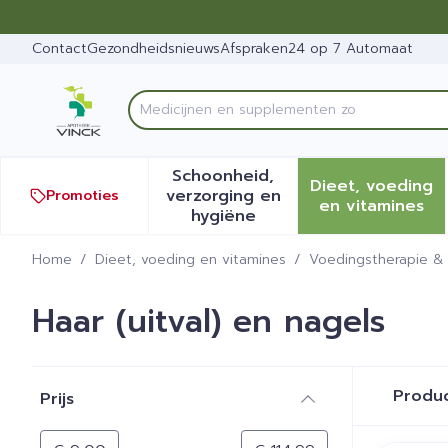
Ga naar de inhoud
Dia 1 van 1
Contact
Gezondheidsnieuws
Afspraken
24 op 7 Automaat
Product, merk, categorie...
Schoonheid,
Dieet, voeding
verzorging en
Promoties
Toon submenu voor Schoonh
Toon sub
en vitamines
hygiëne
Home
/
Dieet, voeding en vitamines
/
Voedingstherapie & 
Haar (uitval) en nagels
Doorgaan naar productlijst
Produ
Prijs
filter