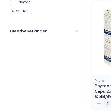
Biocyte
Toon meer
Dieetbeperkingen
filter
Phyto
Phytoph
Caps 2
€ 38,9
Aantal