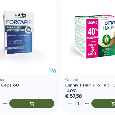
ma
Omnivit
l Caps 60
Omnivit Hair Pro Tabl 
-40%
0
€ 57,58
Aantal