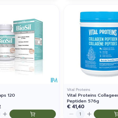
Vital Proteins
aps 120
Vital Proteins Collagee
Peptiden 576g
2
€ 41,40
Aantal