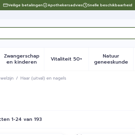
Veilige betalingen
Apothekersadvies
Snelle beschikbaarheid
Zwangerschap
Natuur
Vitaliteit 50+
eid, verzorging en hygiëne categorie
menu voor Dieet, voeding en vitamines categorie
Toon submenu voor Zwangerschap en kinder
Toon submenu voor Vitalite
Toon sub
en kinderen
geneeskunde
welzijn
/
Haar (uitval) en nagels
cten
1
-
24
van
193