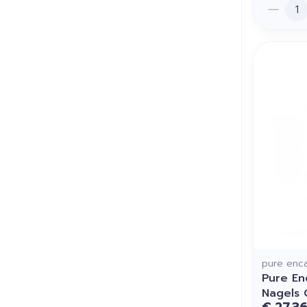
Aantal
pure enca
Pure En
Nagels 