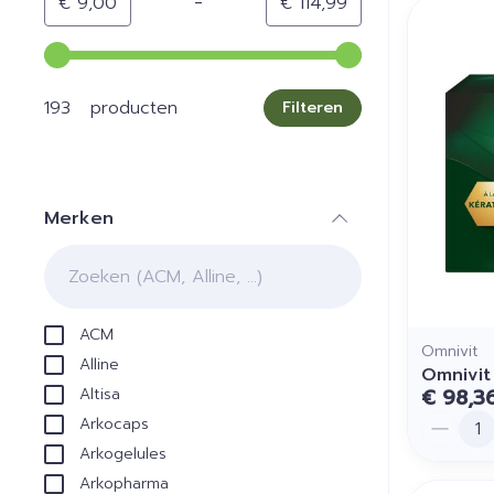
-
Minimumwaarde
Maximale waarde
€ 9,00
€ 114,99
Gebruik de pijltjestoetsen links en rechts om de min
193 producten
Filteren
Merken
filter
ACM
Omnivit
Alline
Omnivit
€ 98,3
Altisa
Aantal
Arkocaps
Arkogelules
Arkopharma