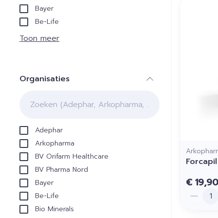
Bayer
Be-Life
Toon meer
Organisaties
filter
Adephar
Arkopharma
Arkophar
BV Orifarm Healthcare
Forcapi
BV Pharma Nord
€ 19,9
Bayer
Aantal
Be-Life
Bio Minerals