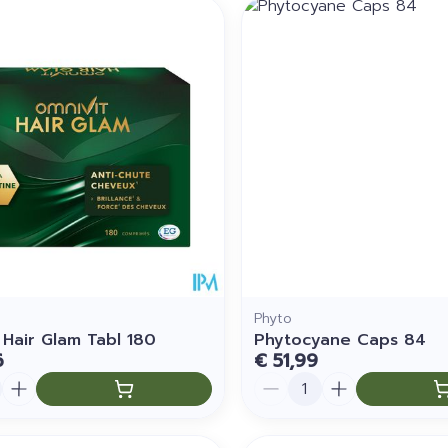
imale en maximale prijswaarden aan te passen.
Phyto
 Hair Glam Tabl 180
Phytocyane Caps 84
6
€ 51,99
Aantal