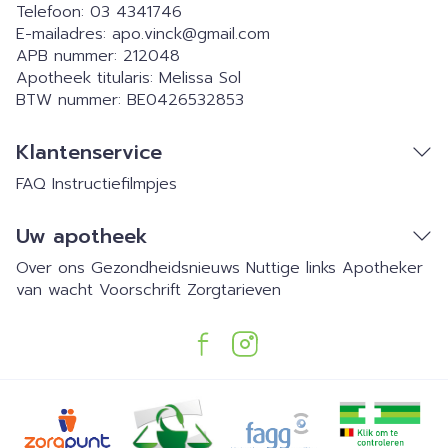
Telefoon:
03 4341746
E-mailadres:
apo.vinck@
gmail.com
APB nummer:
212048
Apotheek titularis:
Melissa Sol
BTW nummer:
BE0426532853
Klantenservice
FAQ
Instructiefilmpjes
Uw apotheek
Over ons
Gezondheidsnieuws
Nuttige links
Apotheker
van wacht
Voorschrift
Zorgtarieven