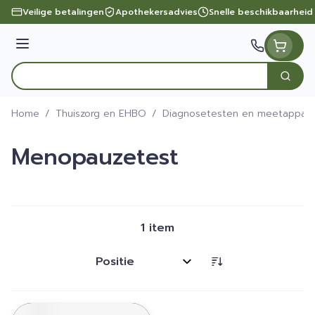
Ga naar de inhoud
Veilige betalingen
Apothekersadvies
Snelle beschikbaarheid
Menu
Zoek
Product, merk, categorie...
Home
/
Thuiszorg en EHBO
/
Diagnosetesten en meetappara
Menopauzetest
1
item
Sorteer op: