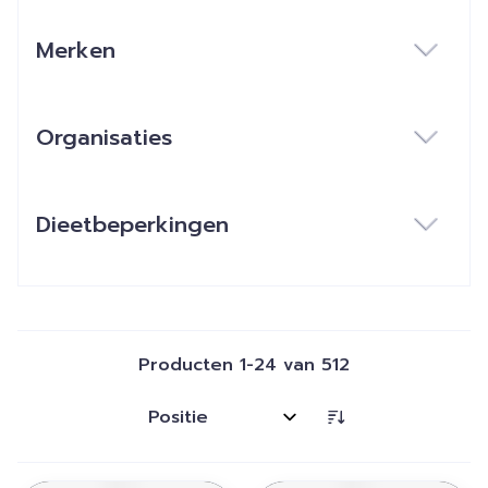
Merken
filter
Organisaties
filter
Dieetbeperkingen
filter
Producten
1
-
24
van
512
Sorteer op: