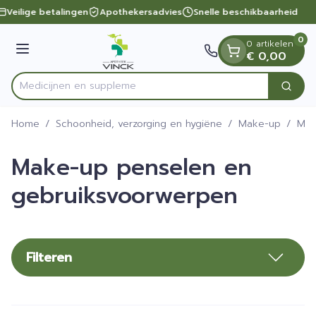
Dia 1 van 1
Ga naar de inhoud
Veilige betalingen
Apothekersadvies
Snelle beschikbaarheid
0
0 artikelen
Menu
€ 0,00
Med
Zoek
Product, merk, categorie...
Home
/
Schoonheid, verzorging en hygiëne
/
Make-up
/
Mak
Make-up penselen en
gebruiksvoorwerpen
Filteren