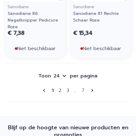
Sanodiane
Sanodiane
Sanodiane 86
Sanodiane 81 Rechte
Nagelknipper Pedicure
Schaar Roze
Roze
€ 7,38
€ 15,34
Niet beschikbaar
Niet beschikbaar
Toon
per pagina
Pagina's
U lees momenteel pagina
Pagina
Pagina
Pagina
1
2
3
...
7
Blijf op de hoogte van nieuwe producten en
promoties