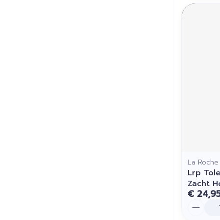
La Roche
Lrp Tol
Zacht H
€ 24,9
Aantal