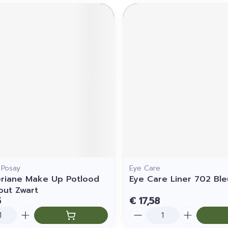
 Posay
Eye Care
eriane Make Up Potlood
Eye Care Liner 702 Ble
out Zwart
5
€ 17,58
Aantal