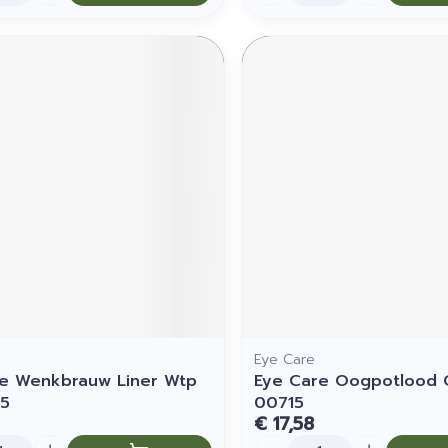
Eye Care
e Wenkbrauw Liner Wtp
Eye Care Oogpotlood O
35
00715
€ 17,58
Aantal