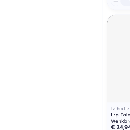
La Roche
Lrp Tol
Wenkbr
€ 24,9