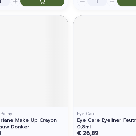
 Posay
Eye Care
eriane Make Up Crayon
Eye Care Eyeliner Feutr
auw Donker
0,8ml
4
€ 26,89