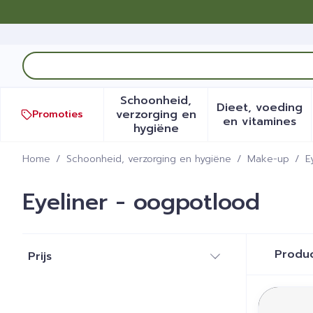
Ga naar de inhoud
Product, merk, categorie...
Schoonheid,
Dieet, voeding
verzorging en
Promoties
Toon submenu voor Schoonh
Toon sub
en vitamines
hygiëne
Home
/
Schoonheid, verzorging en hygiëne
/
Make-up
/
E
Eyeliner - oogpotlood
Doorgaan naar productlijst
Produ
Prijs
filter