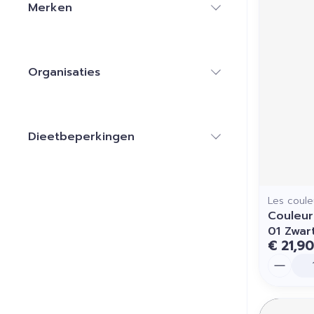
Merken
filter
Organisaties
filter
Dieetbeperkingen
filter
Les coule
Couleur
01 Zwar
€ 21,90
Aantal