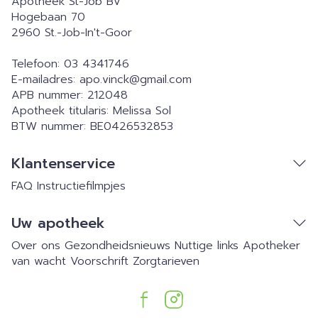
Apotheek St-Job BV
Hogebaan 70
2960
St.-Job-In't-Goor
Telefoon:
03 4341746
E-mailadres:
apo.vinck@
gmail.com
APB nummer:
212048
Apotheek titularis:
Melissa Sol
BTW nummer:
BE0426532853
Klantenservice
FAQ
Instructiefilmpjes
Uw apotheek
Over ons
Gezondheidsnieuws
Nuttige links
Apotheker
van wacht
Voorschrift
Zorgtarieven