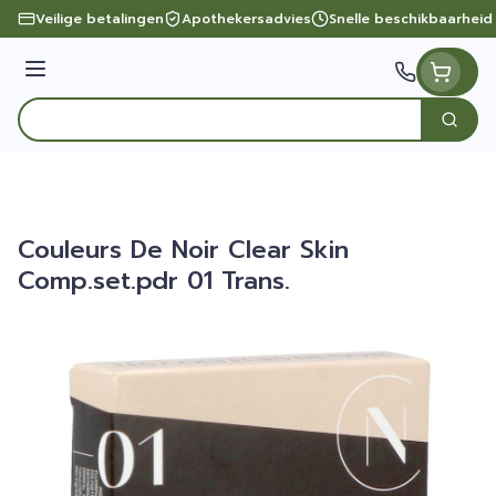
Ga naar de inhoud
Veilige betalingen
Apothekersadvies
Snelle beschikbaarheid
Menu
Zoek
Product, merk, categorie...
Couleurs De Noir Clear Skin
Comp.set.pdr 01 Trans.