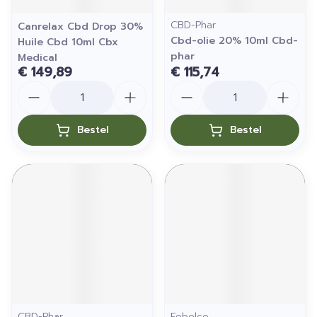
CBD-Phar
Canrelax Cbd Drop 30%
Cbd-olie 20% 10ml Cbd-
Huile Cbd 10ml Cbx
phar
Medical
€ 149,89
€ 115,74
Aantal
Aantal
Bestel
Bestel
CBD-Phar
Febelco