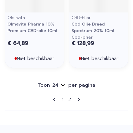
Olmavita
CBD-Phar
Olmavita Pharma 10%
Cbd Olie Breed
Premium CBD-olie 10ml
Spectrum 20% 10ml
Cbd-phar
€ 64,89
€ 128,99
Niet beschikbaar
Niet beschikbaar
Toon
per pagina
Pagina's
U lees momenteel pagina
Pagina
1
2