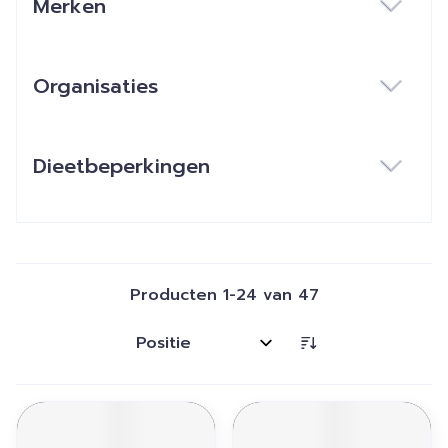
Merken
filter
Organisaties
filter
Dieetbeperkingen
filter
Producten
1
-
24
van
47
Sorteer op: