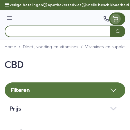
Ga naar de inhoud
Veilige betalingen
Apothekersadvies
Snelle beschikbaarheid
Menu
Zoek
Product, merk, categorie...
Home
/
Dieet, voeding en vitamines
/
Vitamines en supplem
CBD
Filteren
Doorgaan naar productlijst
Prijs
filter