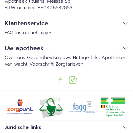
Apotheek titularis:
Melissa Sol
BTW nummer:
BE0426532853
Klantenservice
FAQ
Instructiefilmpjes
Uw apotheek
Over ons
Gezondheidsnieuws
Nuttige links
Apotheker
van wacht
Voorschrift
Zorgtarieven
Juridische links