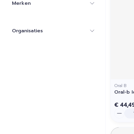
Merken
filter
Organisaties
filter
Oral B
Oral-b 
€ 44,4
Aantal