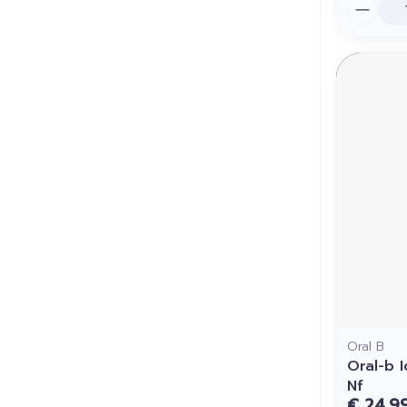
Aantal
Oral B
Oral-b 
Nf
€ 24,9