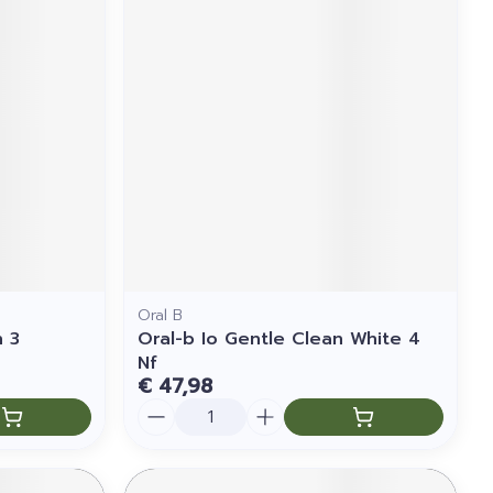
Oral B
n 3
Oral-b Io Gentle Clean White 4
Nf
€ 47,98
Aantal