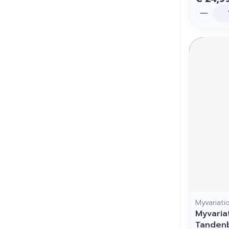
Aantal
Myvariati
Myvaria
Tandenb