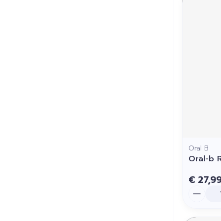
Oral B
Oral-b R
€ 27,9
Aantal