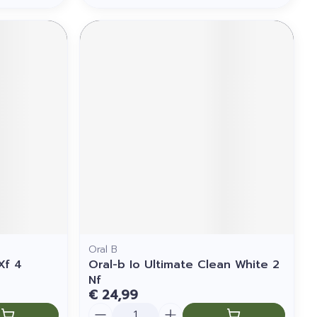
Oral B
Xf 4
Oral-b Io Ultimate Clean White 2
Nf
€ 24,99
Aantal