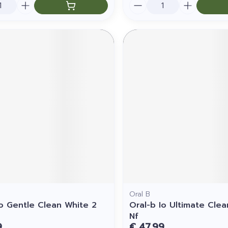
Aantal
Oral B
Io Gentle Clean White 2
Oral-b Io Ultimate Clea
Nf
9
€ 47,99