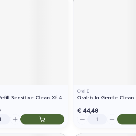
Oral B
efill Sensitive Clean Xf 4
Oral-b Io Gentle Clean
9
€ 44,48
Aantal