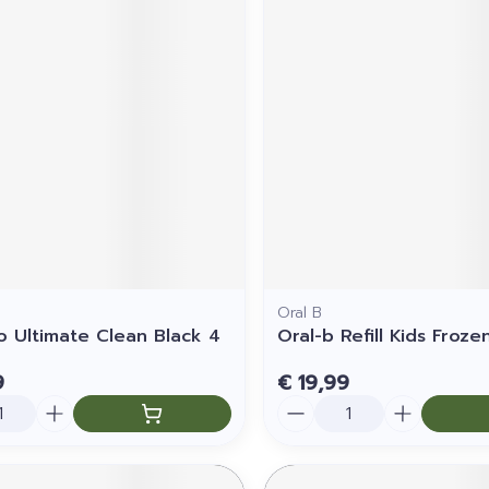
Oral B
Io Ultimate Clean Black 4
Oral-b Refill Kids Froze
9
€ 19,99
Aantal