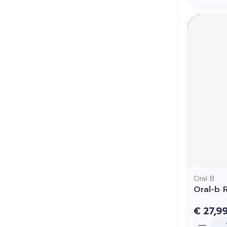
Oral B
Oral-b R
€ 27,9
Aantal