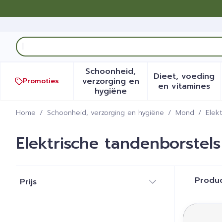
Ga naar de inhoud
Product, merk, categorie...
Schoonheid,
Dieet, voeding
verzorging en
Promoties
Toon submenu voor Schoonh
Toon sub
en vitamines
hygiëne
Home
/
Schoonheid, verzorging en hygiëne
/
Mond
/
Elek
Elektrische tandenborstels
Doorgaan naar productlijst
Produ
Prijs
filter