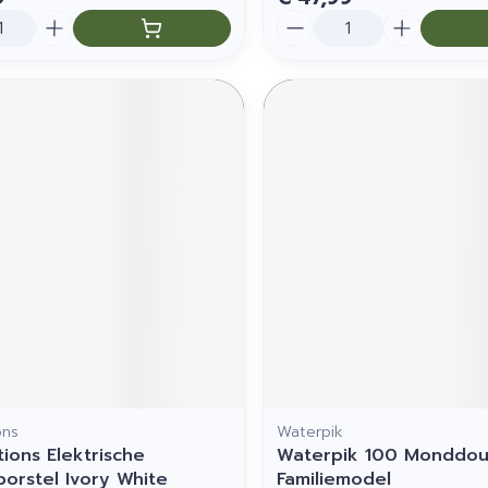
Aantal
ons
Waterpik
tions Elektrische
Waterpik 100 Monddo
orstel Ivory White
Familiemodel