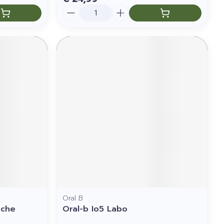
Aantal
Oral B
uche
Oral-b Io5 Labo