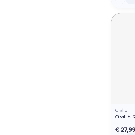
Oral B
Oral-b R
€ 27,9