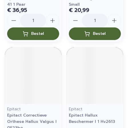
41 1 Paar
Small
€ 36,95
€ 20,99
Aantal
Aantal
Bestel
Bestel
Epitact
Epitact
Epitact Correctieve
Epitact Hallux
Orthese Hallux Valgus l
Beschermer l 1 Hv2613
0523be