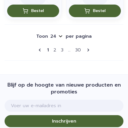
Bestel
Bestel
Toon
per pagina
Pagina's
U lees momenteel pagina
Pagina
Pagina
Pagina
1
2
3
...
30
Blijf op de hoogte van nieuwe producten en
promoties
E-mail adres
Inschrijven