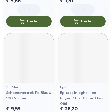
€ 5,66
€ 7,31
Aantal
Aantal
Bestel
Bestel
VF Med
Epitact
Schoenovertrek Pe Blauw
Epitact Inleghakken
100 Vf-med
Physio Choc Dame 1 Paar
0661
€ 9,53
€ 28,20