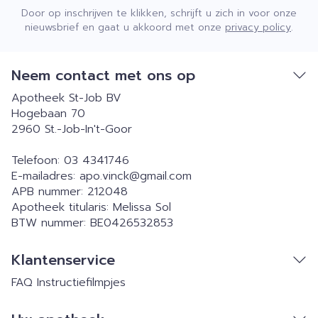
Door op inschrijven te klikken, schrijft u zich in voor onze
nieuwsbrief en gaat u akkoord met onze
privacy policy
.
Neem contact met ons op
Apotheek St-Job BV
Hogebaan 70
2960
St.-Job-In't-Goor
Telefoon:
03 4341746
E-mailadres:
apo.vinck@
gmail.com
APB nummer:
212048
Apotheek titularis:
Melissa Sol
BTW nummer:
BE0426532853
Klantenservice
FAQ
Instructiefilmpjes