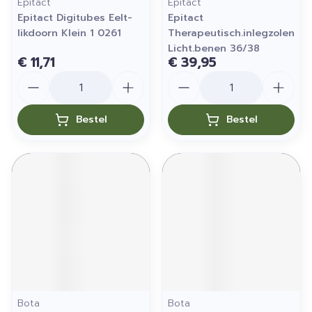
Epitact
Epitact
Epitact Digitubes Eelt-
Epitact
likdoorn Klein 1 0261
Therapeutisch.inlegzolen
Licht.benen 36/38
€ 11,71
€ 39,95
Aantal
Aantal
Bestel
Bestel
Bota
Bota