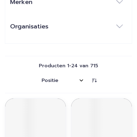
Merken
filter
Organisaties
filter
Producten
1
-
24
van
715
Sorteer op: