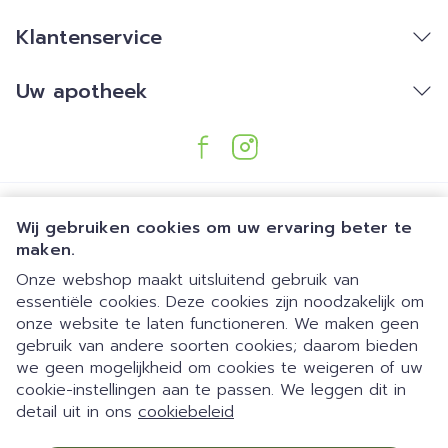
Klantenservice
Uw apotheek
Wij gebruiken cookies om uw ervaring beter te
maken.
Onze webshop maakt uitsluitend gebruik van
essentiële cookies. Deze cookies zijn noodzakelijk om
Juridische links
onze website te laten functioneren. We maken geen
gebruik van andere soorten cookies; daarom bieden
we geen mogelijkheid om cookies te weigeren of uw
Dia 1 van 1
Gemakkelijk parkeren | 24/7
cookie-instellingen aan te passen. We leggen dit in
detail uit in ons
cookiebeleid
automaat | Doorlopend open