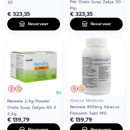
Pdr Orale Susp Zakje 30
30
Pip
€ 323,35
€ 323,35
Reserveer
Reserveer
Geneesmiddel
Op voorschrift
Geneesmiddel
Op voorschrift
Abacus Medicine
Renvela 2,4g Poeder
Renvela 800mg Abacus
Orale Susp Zakjes 60 X
Filmomh Tabl 180
2,4g
€ 139,79
€ 139,79
Reserveer
Reserveer