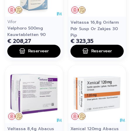
Geneesmiddel
Op voorschrift
Geneesmiddel
Op voorschrift
Vifor
Veltassa 16,8g Orifarm
Velphoro 500mg
Pdr Susp Or Zakjes 30
Kauwtabletten 90
Pip
€ 208,27
€ 323,35
Reserveer
Reserveer
Geneesmiddel
Op voorschrift
Geneesmiddel
Op voorschrift
Veltassa 8,4g Abacus
Xenical 120mg Abacus