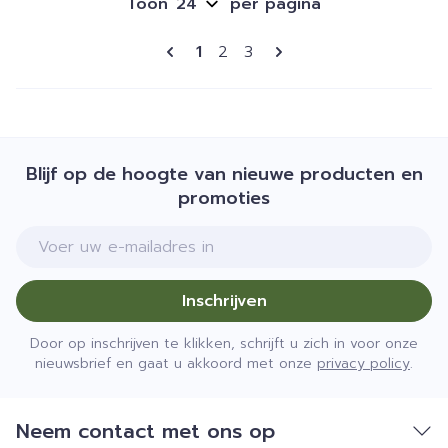
Toon
per pagina
Pagina's
U lees momenteel pagina
Pagina
Pagina
1
2
3
Blijf op de hoogte van nieuwe producten en
promoties
E-mail adres
Inschrijven
Door op inschrijven te klikken, schrijft u zich in voor onze
nieuwsbrief en gaat u akkoord met onze
privacy policy
.
Neem contact met ons op