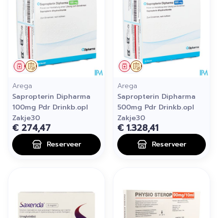
Geneesmiddel
Op voorschrift
Geneesmiddel
Op voorschrift
Arega
Arega
Sapropterin Dipharma
Sapropterin Dipharma
100mg Pdr Drinkb.opl
500mg Pdr Drinkb.opl
Zakje30
Zakje30
€ 274,47
€ 1.328,41
Reserveer
Reserveer