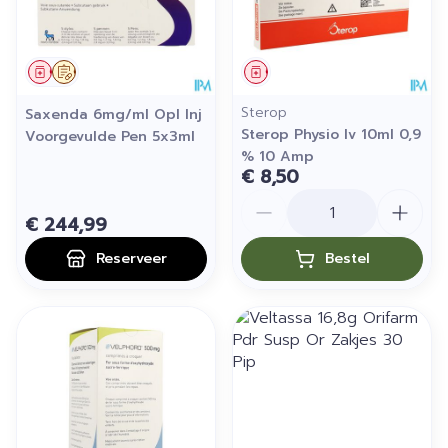
Geneesmiddel
Op voorschrift
Geneesmiddel
Sterop
Saxenda 6mg/ml Opl Inj
Sterop Physio Iv 10ml 0,9
Voorgevulde Pen 5x3ml
% 10 Amp
€ 8,50
Aantal
€ 244,99
Reserveer
Bestel