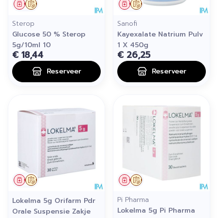
Geneesmiddel
Op voorschrift
Geneesmiddel
Op voorschrift
Sterop
Sanofi
Glucose 50 % Sterop
Kayexalate Natrium Pulv
5g/10ml 10
1 X 450g
€ 18,44
€ 26,25
Reserveer
Reserveer
Geneesmiddel
Op voorschrift
Geneesmiddel
Op voorschrift
Pi Pharma
Lokelma 5g Orifarm Pdr
Lokelma 5g Pi Pharma
Orale Suspensie Zakje