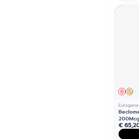
Genees
Op 
Eurogener
Beclome
200Mcg
€ 65,2