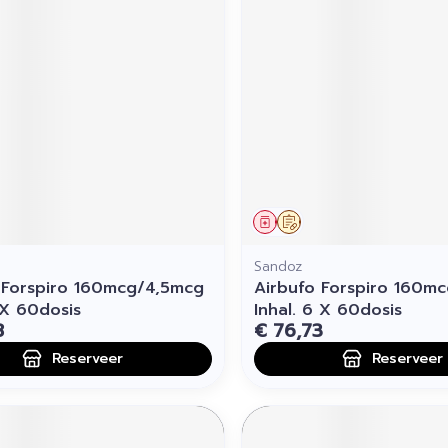
middel
voorschrift
Geneesmiddel
Op voorschrift
Sandoz
 Forspiro 160mcg/4,5mcg
Airbufo Forspiro 160m
 X 60dosis
Inhal. 6 X 60dosis
8
€ 76,73
Reserveer
Reserveer