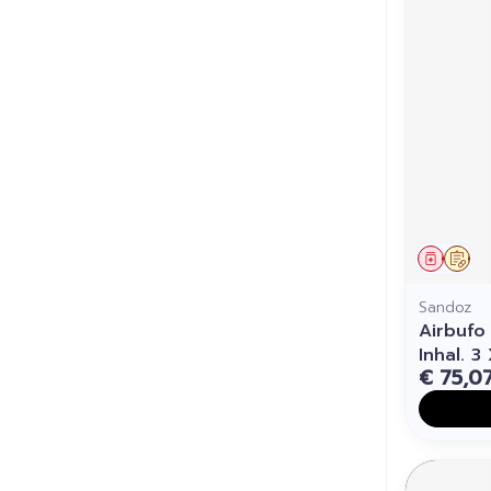
Genees
Op 
Sandoz
Airbufo
Inhal. 3
€ 75,0