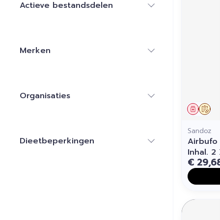
Actieve bestandsdelen
filter
Merken
filter
Organisaties
filter
Genees
Op 
Sandoz
Dieetbeperkingen
Airbufo
filter
Inhal. 2
€ 29,6