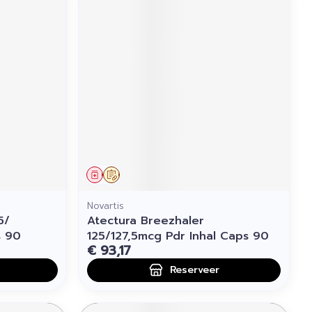
Geneesmiddel
Op voorschrift
Novartis
5/
Atectura Breezhaler
s 90
125/127,5mcg Pdr Inhal Caps 90
€ 93,17
Reserveer