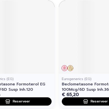
middel
voorschrift
Geneesmiddel
Op voorschrift
ics (EG)
Eurogenerics (EG)
tasone Formoterol EG
Beclometasone Formot
6D Susp Inh.120
100Mcg/6D Susp Inh.3
4
€ 65,20
Reserveer
Reserveer