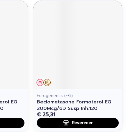
Geneesmiddel
Op voorschrift
Eurogenerics (EG)
erol EG
Beclometasone Formoterol EG
60
200Mcg/6D Susp Inh.120
€ 25,31
Reserveer