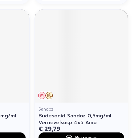
Geneesmiddel
Op voorschrift
Sandoz
5mg/ml
Budesonid Sandoz 0,5mg/ml
Vernevelsusp 4x5 Amp
€ 29,79
Reserveer