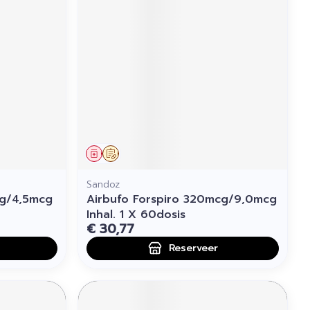
Geneesmiddel
Op voorschrift
Sandoz
cg/4,5mcg
Airbufo Forspiro 320mcg/9,0mcg
Inhal. 1 X 60dosis
€ 30,77
Reserveer