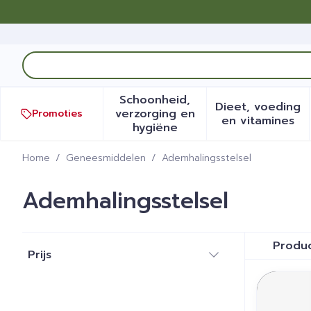
Ga naar de inhoud
Product, merk, categorie...
Schoonheid,
Dieet, voeding
verzorging en
Promoties
Toon submenu voor Schoonh
Toon sub
en vitamines
hygiëne
Home
/
Geneesmiddelen
/
Ademhalingsstelsel
Ademhalingsstelsel
Doorgaan naar productlijst
Produ
Prijs
filter