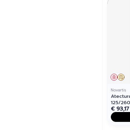
Genees
Op 
Novartis
Atectur
125/260
€ 93,17