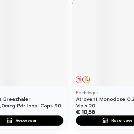
middel
voorschrift
Geneesmiddel
Op voorschrift
Boehringer
a Breezhaler
Atrovent Monodose 0,
,0mcg Pdr Inhal Caps 90
Vials 20
€ 10,56
Reserveer
Reserveer