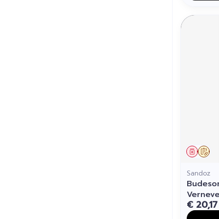
Genees
Op 
Sandoz
Budeso
Vernev
€ 20,17