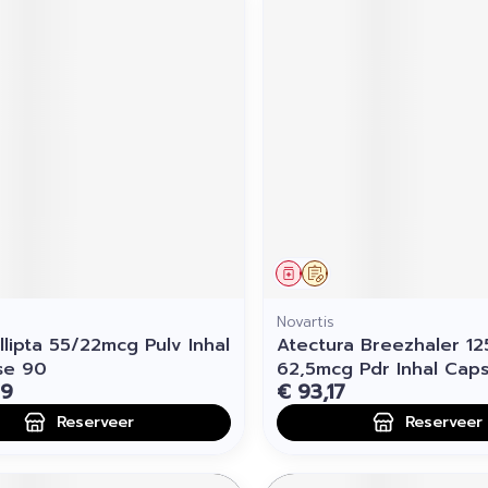
middel
voorschrift
Geneesmiddel
Op voorschrift
Novartis
llipta 55/22mcg Pulv Inhal
Atectura Breezhaler 12
se 90
62,5mcg Pdr Inhal Cap
09
€ 93,17
Reserveer
Reserveer