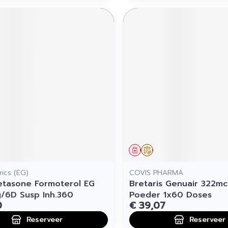
middel
voorschrift
Geneesmiddel
Op voorschrift
ics (EG)
COVIS PHARMA
tasone Formoterol EG
Bretaris Genuair 322mc
/6D Susp Inh.360
Poeder 1x60 Doses
0
€ 39,07
Reserveer
Reserveer