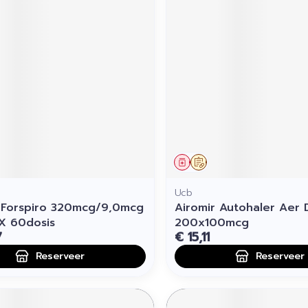
middel
voorschrift
Geneesmiddel
Op voorschrift
Ucb
 Forspiro 320mcg/9,0mcg
Airomir Autohaler Aer 
 X 60dosis
200x100mcg
7
€ 15,11
Reserveer
Reserveer