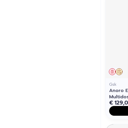
Genees
Op 
Gsk
Anoro E
Multido
€ 129,