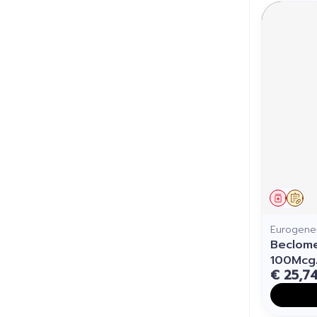
Genees
Op 
Eurogener
Beclome
100Mcg/
€ 25,7