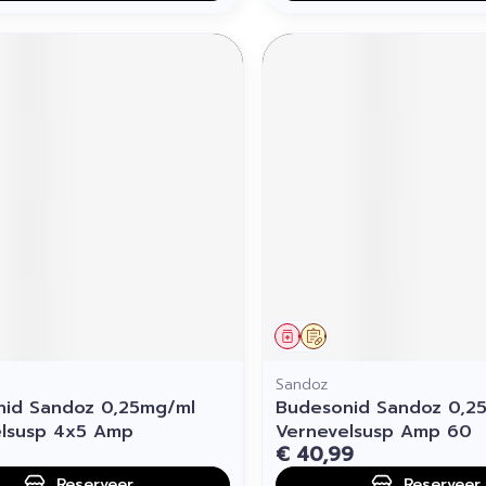
middel
voorschrift
Geneesmiddel
Op voorschrift
Sandoz
nid Sandoz 0,25mg/ml
Budesonid Sandoz 0,2
elsusp 4x5 Amp
Vernevelsusp Amp 60
€ 40,99
Reserveer
Reserveer