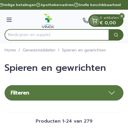
Dia 1 van 1
Ga naar de inhoud
Veilige betalingen
Apothekersadvies
Snelle beschikbaarheid
0
0 artikelen
Menu
€ 0,00
Zoek
Product, merk, categorie...
Home
/
Geneesmiddelen
/
Spieren en gewrichten
Spieren en gewrichten
Filteren
Producten
1
-
24
van
279