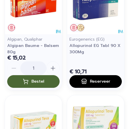
Geneesmiddel
Geneesmiddel
Op voorschrift
Algipan, Qualiphar
Eurogenerics (EG)
Algipan Baume - Balsem
Allopurinol EG Tabl 90 X
80g
300Mg
€ 15,02
Aantal
€ 10,71
Bestel
Reserveer