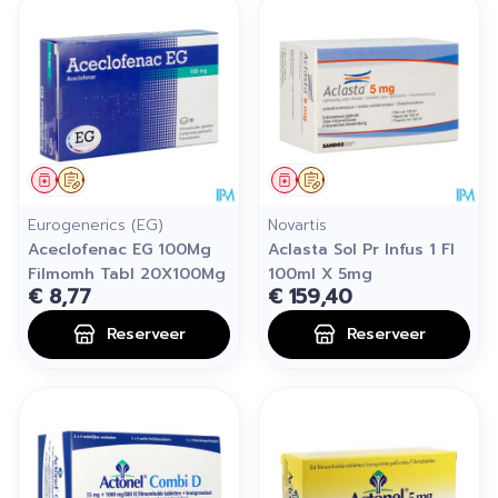
Geneesmiddel
Op voorschrift
Geneesmiddel
Op voorschrift
Eurogenerics (EG)
Novartis
Aceclofenac EG 100Mg
Aclasta Sol Pr Infus 1 Fl
Filmomh Tabl 20X100Mg
100ml X 5mg
€ 8,77
€ 159,40
Reserveer
Reserveer