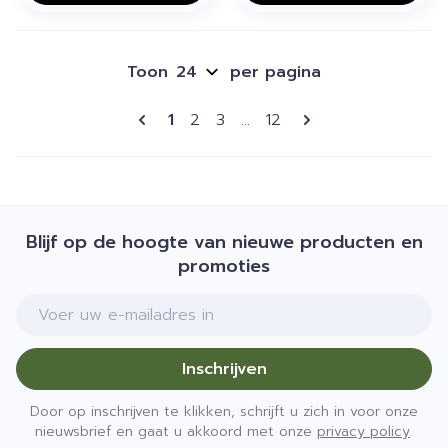
Toon
per pagina
Pagina's
U lees momenteel pagina
Pagina
Pagina
Pagina
1
2
3
...
12
Blijf op de hoogte van nieuwe producten en
promoties
E-mail adres
Inschrijven
Door op inschrijven te klikken, schrijft u zich in voor onze
nieuwsbrief en gaat u akkoord met onze
privacy policy
.