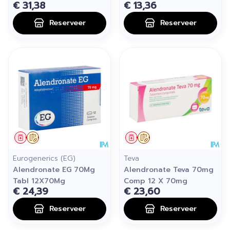
€ 31,38
€ 13,36
Reserveer
Reserveer
Geneesmiddel
Op voorschrift
Geneesmiddel
Op voorschrift
Eurogenerics (EG)
Teva
Alendronate EG 70Mg
Alendronate Teva 70mg
Tabl 12X70Mg
Comp 12 X 70mg
€ 24,39
€ 23,60
Reserveer
Reserveer