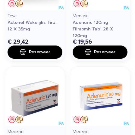
Geneesmiddel
Op voorschrift
Geneesmiddel
Op voorschrift
Teva
Menarini
Actonel Wekelijks Tabl
Adenuric 120mg
12 X 35mg
Filmomh Tabl 28 X
120mg
€ 29,42
€ 19,56
Reserveer
Reserveer
Geneesmiddel
Op voorschrift
Geneesmiddel
Op voorschrift
Menarini
Menarini