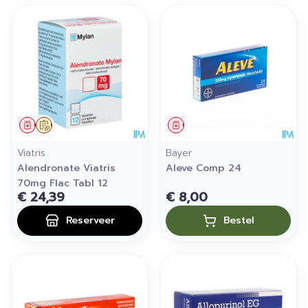
Geneesmiddel
Op voorschrift
Geneesmiddel
Viatris
Bayer
Alendronate Viatris
Aleve Comp 24
70mg Flac Tabl 12
€ 24,39
€ 8,00
Reserveer
Bestel