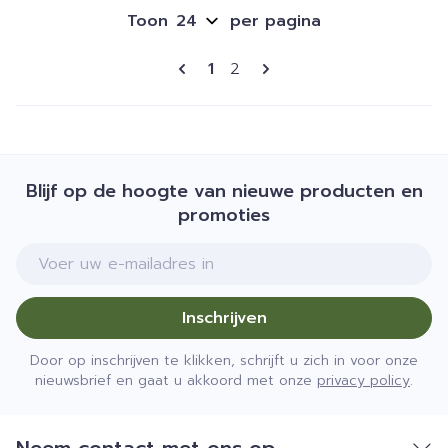
Toon
per pagina
Pagina's
U lees momenteel pagina
Pagina
1
2
Blijf op de hoogte van nieuwe producten en
promoties
E-mail adres
Inschrijven
Door op inschrijven te klikken, schrijft u zich in voor onze
nieuwsbrief en gaat u akkoord met onze
privacy policy
.