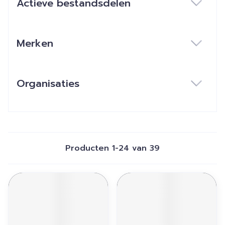
Actieve bestandsdelen
filter
Merken
filter
Organisaties
filter
Producten
1
-
24
van
39