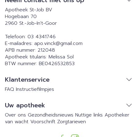
Neem contact met ons op
Apotheek St-Job BV
Hogebaan 70
2960
St.-Job-In't-Goor
Telefoon:
03 4341746
E-mailadres:
apo.vinck@
gmail.com
APB nummer:
212048
Apotheek titularis:
Melissa Sol
BTW nummer:
BE0426532853
Klantenservice
FAQ
Instructiefilmpjes
Uw apotheek
Over ons
Gezondheidsnieuws
Nuttige links
Apotheker
van wacht
Voorschrift
Zorgtarieven