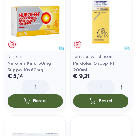
Geneesmiddel
Geneesmiddel
Nurofen
Johnson & Johnson
Nurofen Kind 60mg
Perdolan Siroop Nf
Suppo 10x60mg
200ml
€ 5,14
€ 9,21
Aantal
Aantal
Bestel
Bestel