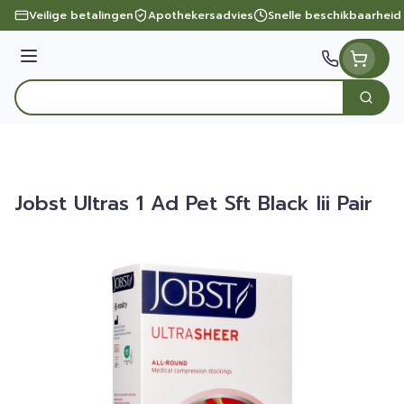
Ga naar de inhoud
Veilige betalingen
Apothekersadvies
Snelle beschikbaarheid
Menu
Zoek
Product, merk, categorie...
Jobst Ultras 1 Ad Pet Sft Black Iii Pair