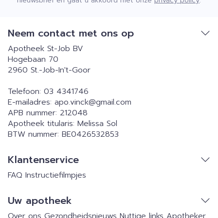
nieuwsbrief en gaat u akkoord met onze
privacy policy
.
Neem contact met ons op
Apotheek St-Job BV
Hogebaan 70
2960
St.-Job-In't-Goor
Telefoon:
03 4341746
E-mailadres:
apo.vinck@
gmail.com
APB nummer:
212048
Apotheek titularis:
Melissa Sol
BTW nummer:
BE0426532853
Klantenservice
FAQ
Instructiefilmpjes
Uw apotheek
Over ons
Gezondheidsnieuws
Nuttige links
Apotheker