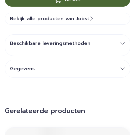
Bekijk alle producten van Jobst
Beschikbare leveringsmethoden
Gegevens
Gerelateerde producten
Navigeren door de elementen van de carrousel is mogelij
Druk om carrousel over te slaan
Druk op om naar carrouselnavigatie te gaan