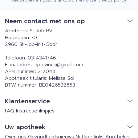
nieuwsbrief en gaat u akkoord met onze
privacy policy
.
Neem contact met ons op
Apotheek St-Job BV
Hogebaan 70
2960
St.-Job-In't-Goor
Telefoon:
03 4341746
E-mailadres:
apo.vinck@
gmail.com
APB nummer:
212048
Apotheek titularis:
Melissa Sol
BTW nummer:
BE0426532853
Klantenservice
FAQ
Instructiefilmpjes
Uw apotheek
Over ons
Gezondheidsnieuws
Nuttige links
Apotheker