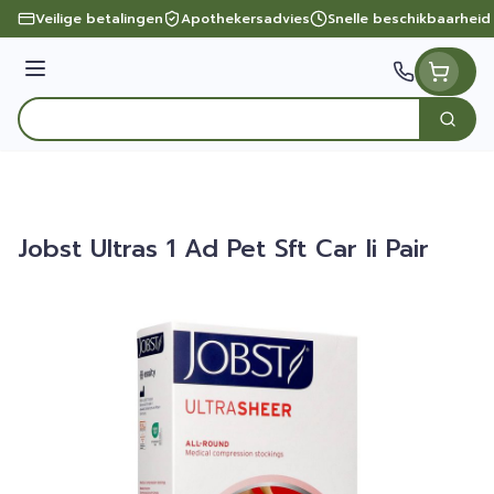
Ga naar de inhoud
Veilige betalingen
Apothekersadvies
Snelle beschikbaarheid
Menu
Zoek
Product, merk, categorie...
Jobst Ultras 1 Ad Pet Sft Car Ii Pair