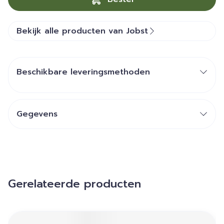
Bekijk alle producten van Jobst
Beschikbare leveringsmethoden
Gegevens
Gerelateerde producten
Navigeren door de elementen van de carrousel is mogelij
Druk om carrousel over te slaan
Druk op om naar carrouselnavigatie te gaan