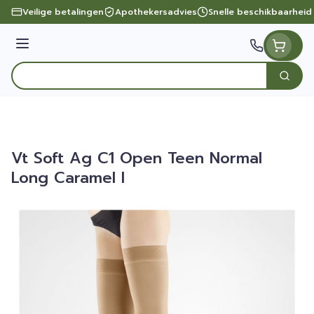
Ga naar de inhoud
Veilige betalingen
Apothekersadvies
Snelle beschikbaarheid
Menu
Zoek
Product, merk, categorie...
Vt Soft Ag C1 Open Teen Normal
Long Caramel l