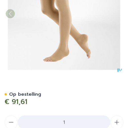
Vt Soft Ag C1 Open Teen N
Op bestelling
€ 91,61
Aantal