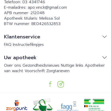
Telefoon:
03 4341746
E-mailadres:
apo.vinck@
gmail.com
APB nummer:
212048
Apotheek titularis:
Melissa Sol
BTW nummer:
BE0426532853
Klantenservice
FAQ
Instructiefilmpjes
Uw apotheek
Over ons
Gezondheidsnieuws
Nuttige links
Apotheker
van wacht
Voorschrift
Zorgtarieven