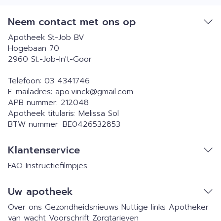
Neem contact met ons op
Apotheek St-Job BV
Hogebaan 70
2960
St.-Job-In't-Goor
Telefoon:
03 4341746
E-mailadres:
apo.vinck@
gmail.com
APB nummer:
212048
Apotheek titularis:
Melissa Sol
BTW nummer:
BE0426532853
Klantenservice
FAQ
Instructiefilmpjes
Uw apotheek
Over ons
Gezondheidsnieuws
Nuttige links
Apotheker
van wacht
Voorschrift
Zorgtarieven