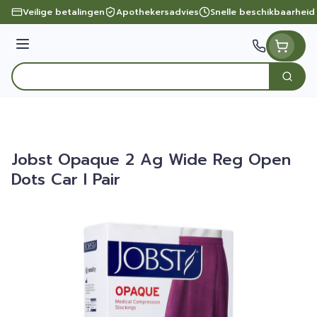
Ga naar de inhoud
Veilige betalingen
Apothekersadvies
Snelle beschikbaarheid
Menu
Zoek
Product, merk, categorie...
Jobst Opaque 2 Ag Wide Reg Open
Dots Car I Pair