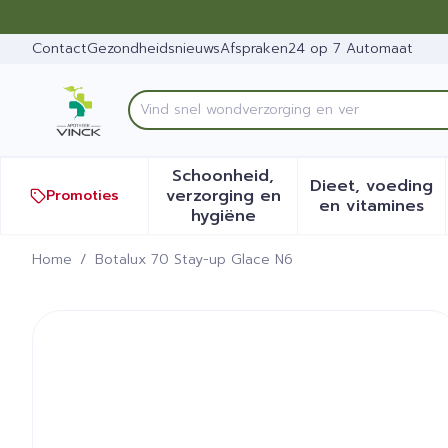
Ga naar de inhoud
Dia 1 van 1
Contact
Gezondheidsnieuws
Afspraken
24 op 7 Automaat
V
Product, merk, categorie...
Schoonheid,
Dieet, voeding
verzorging en
Promoties
Toon submenu voor Schoonh
Toon sub
en vitamines
hygiëne
Home
/
Botalux 70 Stay-up Glace N6
Botalux 70 Stay-up Glace 