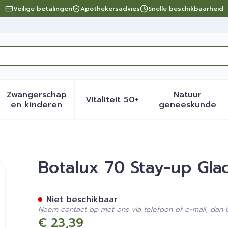
Veilige betalingen
Apothekersadvies
Snelle beschikbaarheid
Zwangerschap
Natuur
Vitaliteit 50+
eid, verzorging en hygiëne categorie
menu voor Dieet, voeding en vitamines categorie
Toon submenu voor Zwangerschap en kinder
Toon submenu voor Vitalite
Toon sub
en kinderen
geneeskunde
N6
Botalux 70 Stay-up Gla
Niet beschikbaar
Neem contact op met ons via telefoon of e-mail, dan
€ 23,39