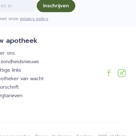
Inschrijven
d met onze
privacy policy
.
w apotheek
er ons
zondheidsnieuws
ttige links
otheker van wacht
orschrift
rgtarieven