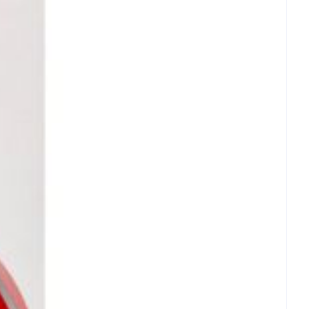
- 25°C)
loedig en grondig naspoelen.
 van een warmtebron en niet in de zon.
et licht.
brachte veranderingen vervalt elke