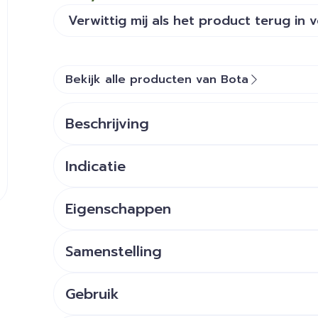
Verwittig mij als het product terug in 
Bekijk alle producten van Bota
Beschrijving
Indicatie
Eigenschappen
STEUNKOUSEN zijn geen ADERSPATKOUSEN.
Ze benaderen sterk een FIJNE STADSKOUS.
Samenstelling
Ze zijn esthetisch en geven een lichte of stevi
De prijs bedraagt slechts een fractie van de p
Gebruik
Het aantrekken: