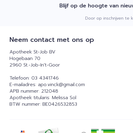
Blijf op de hoogte van nie
Door op inschrijven te 
Neem contact met ons op
Apotheek St-Job BV
Hogebaan 70
2960
St.-Job-In't-Goor
Telefoon:
03 4341746
E-mailadres:
apo.vinck@
gmail.com
APB nummer:
212048
Apotheek titularis:
Melissa Sol
BTW nummer:
BE0426532853