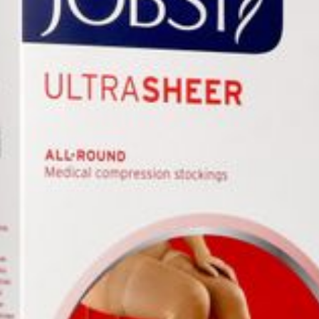
wasverzachter.
Behoud
Kamertemperatuur (15°C 
Niet chemisch reinigen en niet strijgen, overv
Niet wringen, evetueel in een handdoek rollen.
Laten drogen op kamertemperatuur, verwijderd
Bewaren op een droge plaats, afgesloten van h
Niet samen gebruiken met crème, olie of zalf.
Bij onvakkundig gebruik en eigenmachtig aange
aansprakelijkheid.